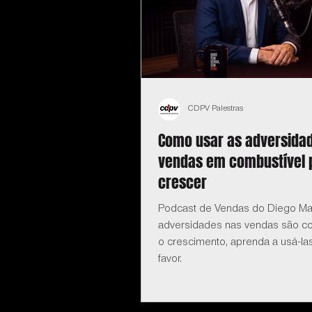
CDPV Palestras
Como usar as adversida
vendas em combustível 
crescer
Podcast de Vendas do Diego Ma
adversidades nas vendas são co
o crescimento, aprenda a usá-la
favor.