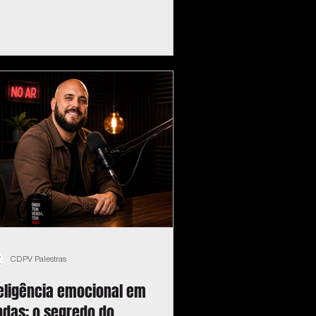
CDPV Palestras
teligência emocional em
ndas: o segredo do