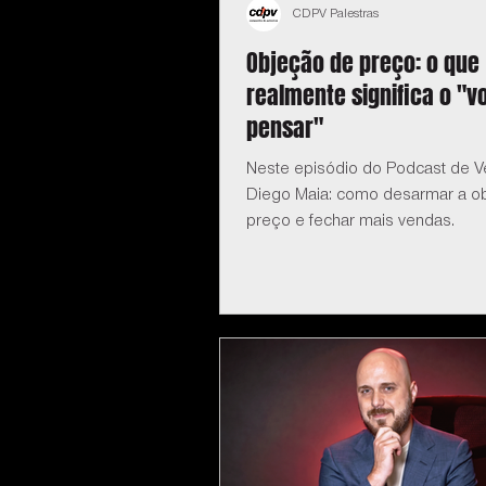
CDPV Palestras
Objeção de preço: o que
realmente significa o "v
pensar"
Neste episódio do Podcast de 
Diego Maia: como desarmar a o
preço e fechar mais vendas.