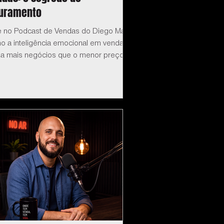
turamento
e no Podcast de Vendas do Diego Maia:
o a inteligência emocional em vendas
ha mais negócios que o menor preço.