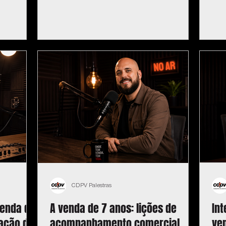
CDPV Palestras
venda da
A venda de 7 anos: lições de
In
ação de
acompanhamento comercial
ve