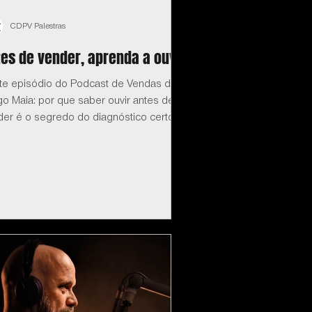
CDPV Palestras
es de vender, aprenda a ouvir
te episódio do Podcast de Vendas do
o Maia: por que saber ouvir antes de
der é o segredo do diagnóstico certo.