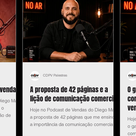
CDPV Palestras
 vendas
A proposta de 42 páginas e a
O 
lição de comunicação comercial
co
iego Maia:
ve
 o
Hoje no Podcast de Vendas do Diego Maia:
ão de
a proposta de 42 páginas que me ensinou
Hoj
a importância da comunicação comercial.
o g
com