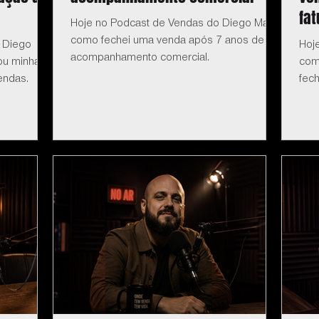
fa
Hoje no Podcast de Vendas do Diego Maia:
como fechei uma venda após 7 anos de
 Diego
Hoj
acompanhamento comercial.
dou minha
com
endas.
fec