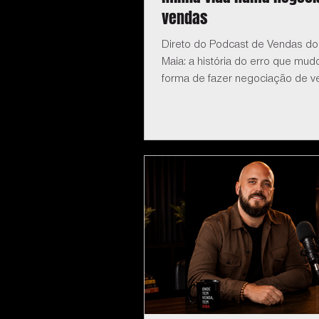
vendas
Direto do Podcast de Vendas do
Maia: a história do erro que mu
forma de fazer negociação de v