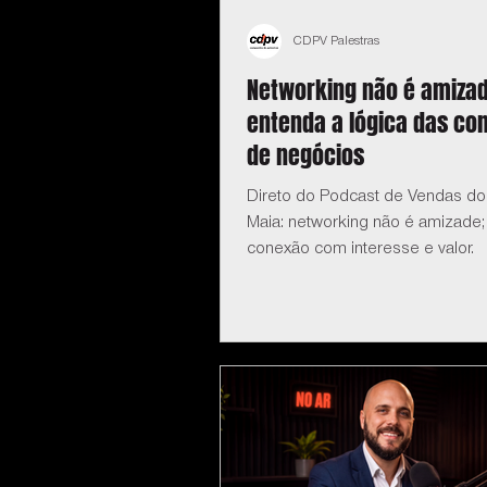
CDPV Palestras
Networking não é amizad
entenda a lógica das co
de negócios
Direto do Podcast de Vendas do
Maia: networking não é amizade;
conexão com interesse e valor.