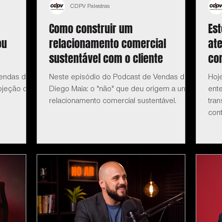
CDPV Palestras
Como construir um
Es
ou
relacionamento comercial
at
sustentável com o cliente
co
Vendas do
Neste episódio do Podcast de Vendas do
Hoj
bjeção de
Diego Maia: o "não" que deu origem a um
ent
relacionamento comercial sustentável.
tra
cont