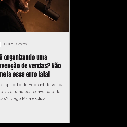
CDPV Palestras
tá organizando uma
nvenção de vendas? Não
eta esse erro fatal
te episódio do Podcast de Vendas:
o fazer uma boa convenção de
das? Diego Maia explica.