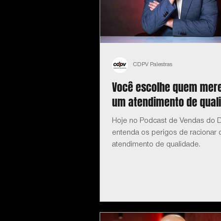
CDPV Palestras
Você escolhe quem mere
um atendimento de qual
Hoje no Podcast de Vendas do D
entenda os perigos de racionar 
atendimento de qualidade.