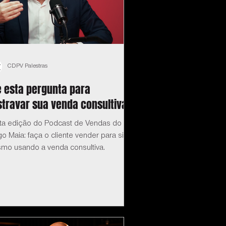
CDPV Palestras
e esta pergunta para
travar sua venda consultiva
ta edição do Podcast de Vendas do
o Maia: faça o cliente vender para si
mo usando a venda consultiva.