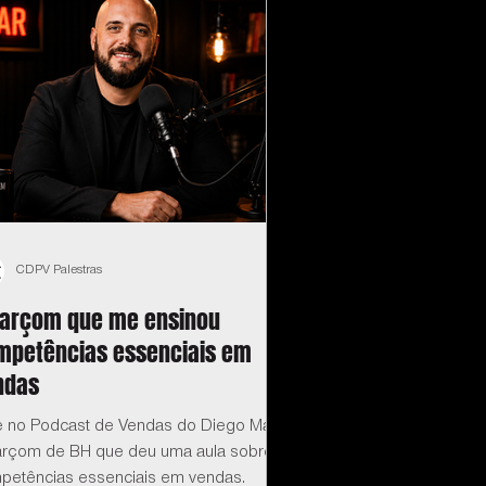
CDPV Palestras
garçom que me ensinou
mpetências essenciais em
ndas
e no Podcast de Vendas do Diego Maia:
arçom de BH que deu uma aula sobre
petências essenciais em vendas.