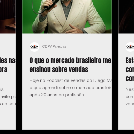
CDPV Palestras
des nas
O que o mercado brasileiro me
Es
pra
ensinou sobre vendas
co
com
Hoje no Podcast de Vendas do Diego Maia:
o que aprendi sobre o mercado brasileiro
ia:
Nes
após 20 anos de profissão
nvite para
com
s ao seu
ven