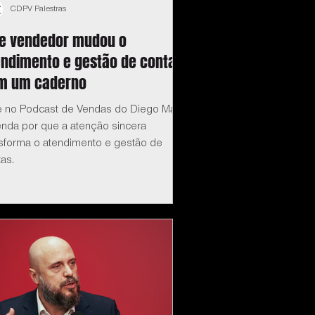
CDPV Palestras
te vendedor mudou o
endimento e gestão de contas
m um caderno
e no Podcast de Vendas do Diego Maia:
enda por que a atenção sincera
nsforma o atendimento e gestão de
as.