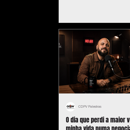
CDPV Palestras
O dia que perdi a maior 
minha vida numa negoci