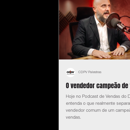
CDPV Palestras
O vendedor campeão de
Hoje no Podcast de Vendas do D
entenda o que realmente separa
vendedor comum de um campe
vendas.