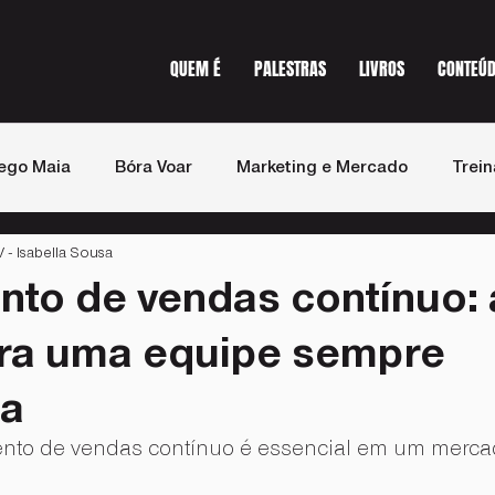
QUEM É
PALESTRAS
LIVROS
CONTEÚ
ego Maia
Bóra Voar
Marketing e Mercado
Trei
- Isabella Sousa
st de Vendas
Imprensa
nto de vendas contínuo: 
ra uma equipe sempre
da
ento de vendas contínuo é essencial em um merc