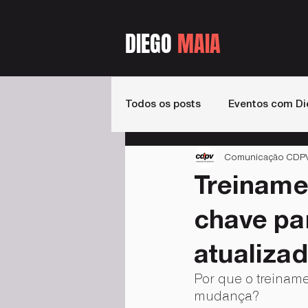
DIEGO
MAIA
Todos os posts
Eventos com Di
Comunicação CDPV 
Estados
Livros
Podca
Treiname
chave pa
atualiza
Por que o treinam
mudança?