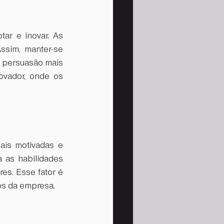
r e inovar. As 
sim, manter-se 
e persuasão mais 
vador, onde os 
is motivadas e 
as habilidades 
s. Esse fator é 
os da empresa.