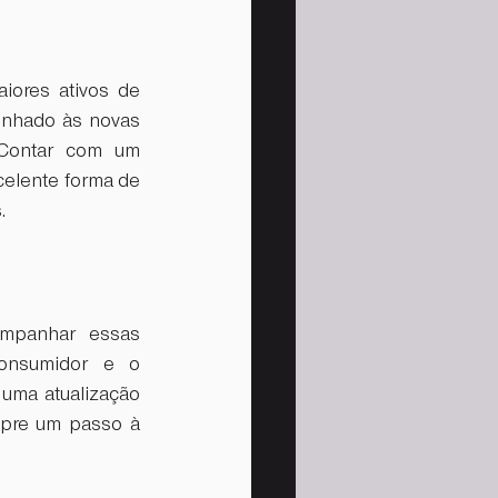
ores ativos de 
inhado às novas 
demandas do mercado, é essencial investir em treinamentos regulares. Contar com um 
celente forma de 
.
mpanhar essas 
onsumidor e o 
ma atualização 
mpre um passo à 