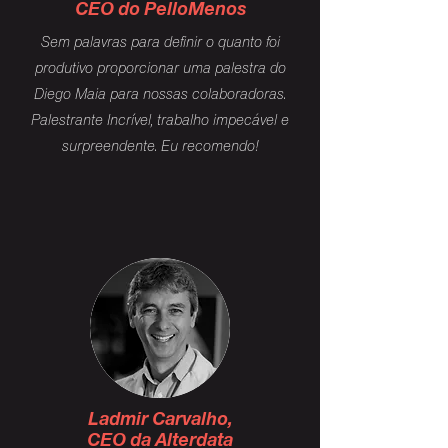
CEO do PelloMenos
Sem palavras para definir o quanto foi
produtivo proporcionar uma palestra do
Diego Maia para nossas colaboradoras.
Palestrante Incrível, trabalho impecável e
surpreendente. Eu recomendo!
Ladmir Carvalho,
CEO da Alterdata