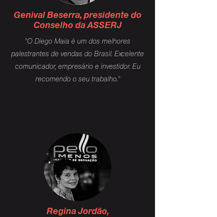
Genival Beserra, presidente do
Conselho da ASSERJ
"O Diego Maia é um dos melhores
palestrantes de vendas do Brasil. Excelente
comunicador, empresário e investidor. Eu
recomendo o seu trabalho."
Regina Jordão,