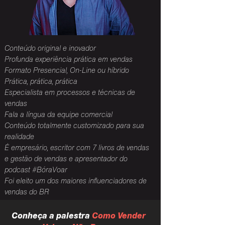
Conteúdo original e
inovador
Profunda experiência prática em v
endas
Formato Presencial, On-Line ou híbrido
Prática, prática, prática
Especialista em processos e técnicas de
vendas
Fala a língua da equipe comercial
Conteúdo totalmente customizado para sua
realidade
É empresário, escritor com 7 livros de vendas
e gestão de vendas e apresentador do
podcast #BóraVoar
Foi eleito um dos maiores influenciadores de
vendas do BR
Conheça a palestra
Como Vender