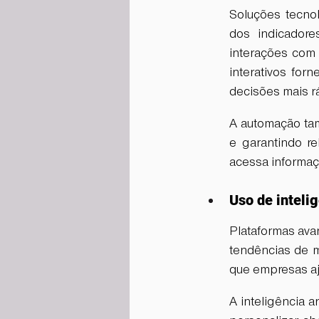
Soluções tecno
dos indicadore
interações com c
interativos for
decisões mais rá
A automação tam
e garantindo re
acessa informaçõ
Uso de intelig
Plataformas avanç
tendências de me
que empresas aj
A inteligência a