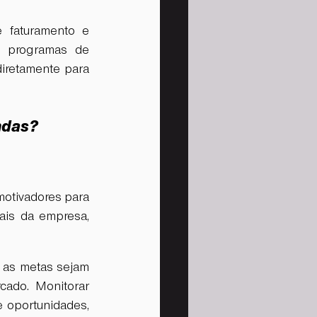
 faturamento e 
o programas de 
iretamente para 
endas?
otivadores para 
is da empresa, 
.
 as metas sejam 
ado. Monitorar 
e oportunidades, 