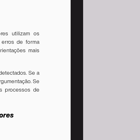
es utilizam os 
erros de forma 
ientações mais 
etectados. Se a 
rgumentação. Se 
s processos de 
ores