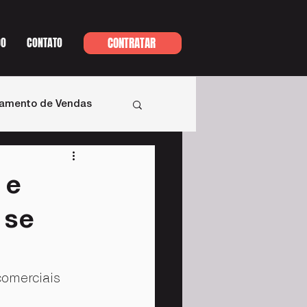
DO
CONTATO
CONTRATAR
namento de Vendas
 e
 se
comerciais