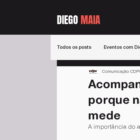
DIEGO
MAIA
Todos os posts
Eventos com Di
Comunicação CDPV -
Estados
Livros
Podca
Acompan
porque n
mede
A importância do 