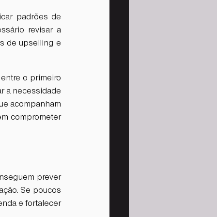
icar padrões de 
ário revisar a 
s de upselling e 
ntre o primeiro 
r a necessidade 
 que acompanham 
sem comprometer 
onseguem prever 
zação. Se poucos 
nda e fortalecer 