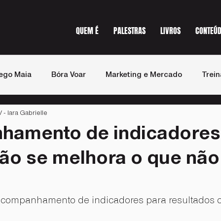
QUEM É
PALESTRAS
LIVROS
CONTEÚ
ego Maia
Bóra Voar
Marketing e Mercado
Trei
 Iara Gabrielle
st de Vendas
Imprensa
hamento de indicadores
ão se melhora o que não
acompanhamento de indicadores para resultados 