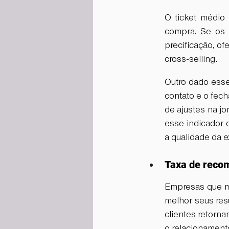
O ticket médio 
compra. Se os 
precificação, of
cross-selling.
Outro dado esse
contato e o fec
de ajustes na j
esse indicador 
a qualidade da e
Taxa de recom
Empresas que mo
melhor seus resu
clientes retorna
o relacionament