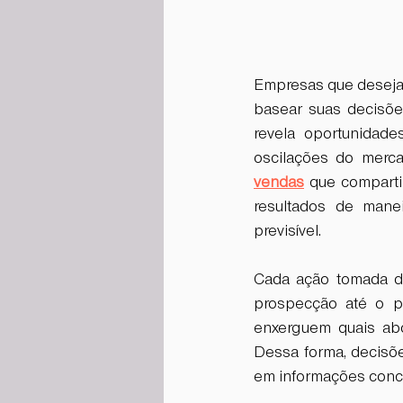
Empresas que desejam
basear suas decisõ
revela oportunidade
oscilações do merca
vendas
 que comparti
resultados de manei
previsível.
Cada ação tomada de
prospecção até o pó
enxerguem quais abo
Dessa forma, decisõ
em informações concr