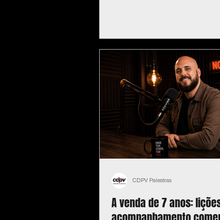
CDPV Palestras
A venda de 7 anos: liçõe
acompanhamento comer