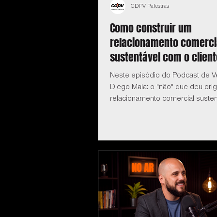
CDPV Palestras
Como construir um
relacionamento comerci
sustentável com o client
Neste episódio do Podcast de 
Diego Maia: o "não" que deu or
relacionamento comercial susten