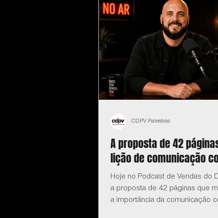
CDPV Palestras
A proposta de 42 páginas
lição de comunicação c
Hoje no Podcast de Vendas do D
a proposta de 42 páginas que m
a importância da comunicação c