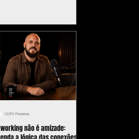
CDPV Palestras
tworking não é amizade:
tenda a lógica das conexões