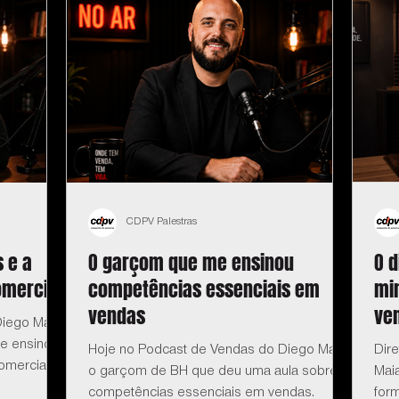
CDPV Palestras
 e a
O garçom que me ensinou
O d
omercial
competências essenciais em
mi
vendas
ve
iego Maia:
e ensinou
Hoje no Podcast de Vendas do Diego Maia:
Dir
omercial.
o garçom de BH que deu uma aula sobre
Maia
competências essenciais em vendas.
for