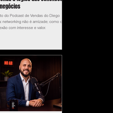
 negócios
eto do Podcast de Vendas do Diego
a: networking não é amizade; como criar
xão com interesse e valor.