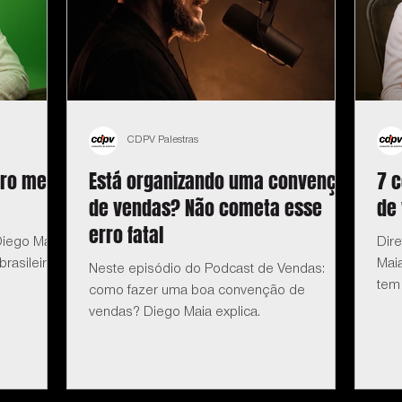
CDPV Palestras
iro me
Está organizando uma convenção
7 
de vendas? Não cometa esse
de
erro fatal
iego Maia:
Dir
rasileiro
Mai
Neste episódio do Podcast de Vendas:
tem
como fazer uma boa convenção de
vendas? Diego Maia explica.