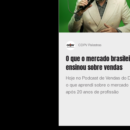
CDPV Palestras
O que o mercado brasile
ensinou sobre vendas
Hoje no Podcast de Vendas do D
o que aprendi sobre o mercado b
após 20 anos de profissão