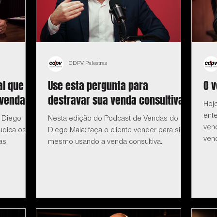
CDPV Palestras
al que
Use esta pergunta para
O 
 vendas
destravar sua venda consultiva
Hoj
ent
 Diego
Nesta edição do Podcast de Vendas do
ven
udica os
Diego Maia: faça o cliente vender para si
ven
as.
mesmo usando a venda consultiva.