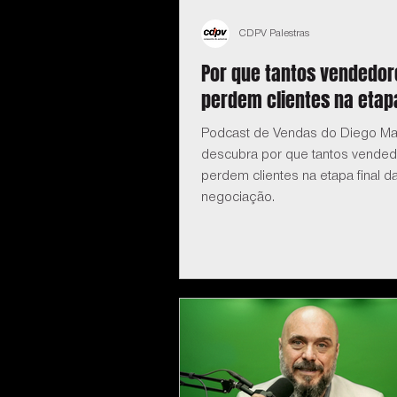
CDPV Palestras
Por que tantos vendedor
perdem clientes na etapa
Podcast de Vendas do Diego Ma
descubra por que tantos vende
perdem clientes na etapa final d
negociação.