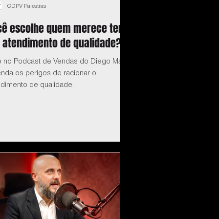
CDPV Palestras
cê escolhe quem merece ter
 atendimento de qualidade?
e no Podcast de Vendas do Diego Maia:
enda os perigos de racionar o
ndimento de qualidade.