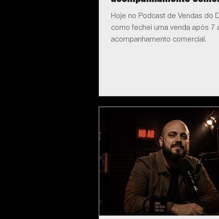
Hoje no Podcast de Vendas do D
como fechei uma venda após 7 
acompanhamento comercial.