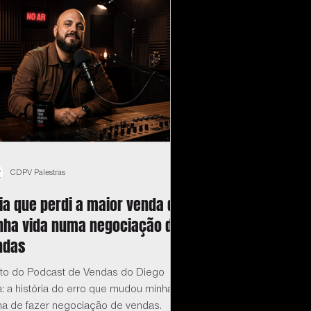
CDPV Palestras
ia que perdi a maior venda da
nha vida numa negociação de
ndas
eto do Podcast de Vendas do Diego
: a história do erro que mudou minha
ma de fazer negociação de vendas.