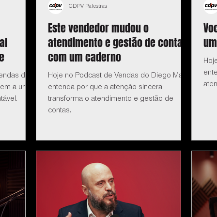
CDPV Palestras
Este vendedor mudou o
Vo
al
atendimento e gestão de contas
um
e
com um caderno
Hoj
ent
Vendas do
Hoje no Podcast de Vendas do Diego Maia:
ate
igem a um
entenda por que a atenção sincera
tável.
transforma o atendimento e gestão de
contas.