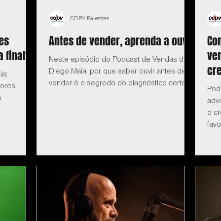
CDPV Palestras
es
Antes de vender, aprenda a ouvir
Co
 final?
ve
Neste episódio do Podcast de Vendas do
cr
Diego Maia: por que saber ouvir antes de
ia:
vender é o segredo do diagnóstico certo.
dores
Pod
a
adv
o c
favo