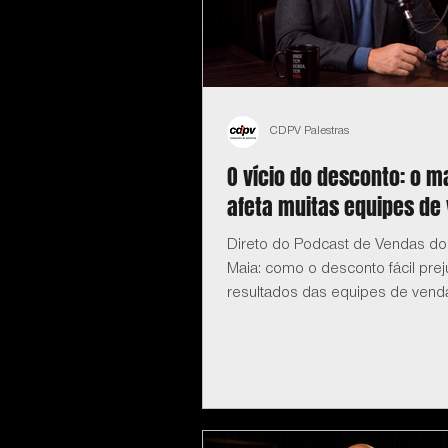
CDPV Palestras
O vício do desconto: o m
afeta muitas equipes de
Direto do Podcast de Vendas do
Maia: como o desconto fácil prej
resultados das equipes de vend