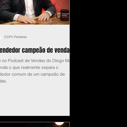
CDPV Palestras
vendedor campeão de vendas
e no Podcast de Vendas do Diego Maia:
enda o que realmente separa o
dedor comum de um campeão de
das.