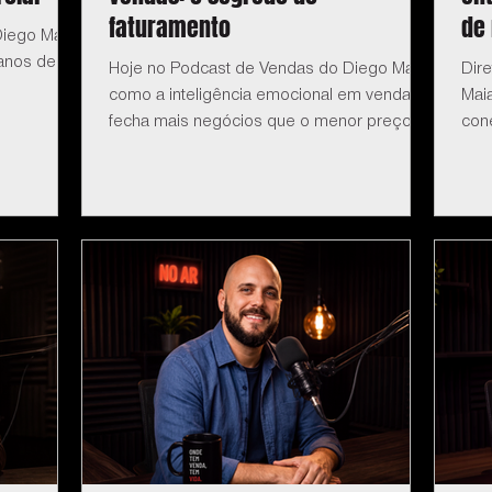
faturamento
de
iego Maia:
anos de
Hoje no Podcast de Vendas do Diego Maia:
Dir
como a inteligência emocional em vendas
Mai
fecha mais negócios que o menor preço.
cone