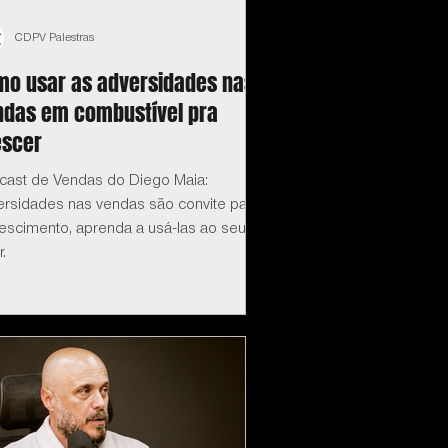
CDPV Palestras
mo usar as adversidades nas
ndas em combustível pra
escer
cast de Vendas do Diego Maia:
ersidades nas vendas são convite para
rescimento, aprenda a usá-las ao seu
r.