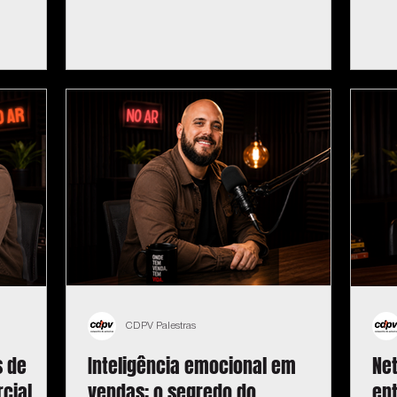
CDPV Palestras
s de
Inteligência emocional em
Ne
cial
vendas: o segredo do
en