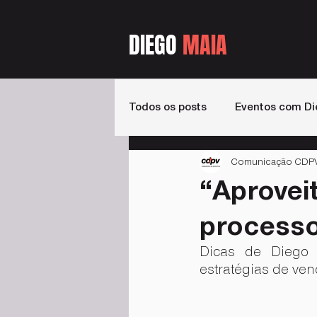
DIEGO
MAIA
Todos os posts
Eventos com Di
Comunicação CDPV -
Estados
Livros
Podca
“Aprovei
processo
Dicas de Diego 
estratégias de ve