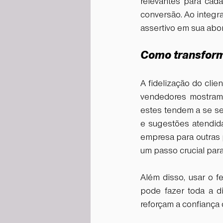
relevantes para cada
conversão. Ao integra
assertivo em sua ab
Como transform
A fidelização do cli
vendedores mostram 
estes tendem a se sen
e sugestões atendida
empresa para outras p
um passo crucial para 
Além disso, usar o 
pode fazer toda a d
reforçam a confiança 