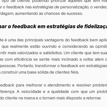
 tipo de cliente, podendo priorizar aqueles que têm mai
r o feedback nas estratégias de personalização, o vended
ordagem, aumentando as chances de sucesso.
ar o feedback em estratégias de fidelizaç
ente é uma das principais vantagens do feedback bem apli
que realmente estão ouvindo e considerando as opiniões
tir mais valorizados e satisfeitos. Um cliente que tem s
s com eficiência se sente mais inclinado a voltar, além 
essoas. Portanto, transformar o feedback em estratégias 
construir uma base sólida de clientes fiéis.
feedback para melhorar o atendimento e resolver proble
iferença. A velocidade e a qualidade com que um proble
do cliente na marca e o tornam mais disposto a retornar.