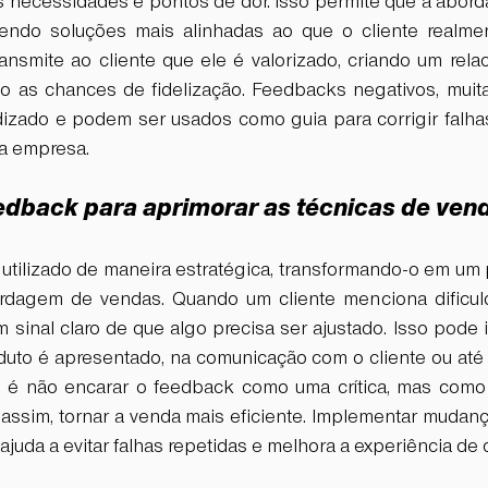
 necessidades e pontos de dor. Isso permite que a abor
ecendo soluções mais alinhadas ao que o cliente realme
ransmite ao cliente que ele é valorizado, criando um rel
o as chances de fidelização. Feedbacks negativos, muita
izado e podem ser usados como guia para corrigir falhas
a empresa.
edback para aprimorar as técnicas de ven
utilizado de maneira estratégica, transformando-o em um p
rdagem de vendas. Quando um cliente menciona dificuld
 sinal claro de que algo precisa ser ajustado. Isso pode 
uto é apresentado, na comunicação com o cliente ou até n
te é não encarar o feedback como uma crítica, mas como
, assim, tornar a venda mais eficiente. Implementar mudan
 ajuda a evitar falhas repetidas e melhora a experiência de