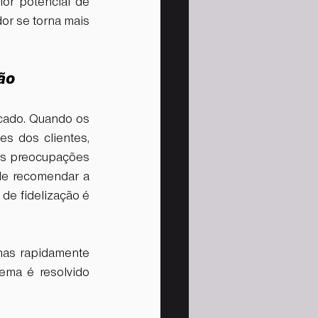
or potencial de 
or se torna mais 
ão
cado. Quando os 
 dos clientes, 
uas preocupações 
de recomendar a 
de fidelização é 
mas rapidamente 
ma é resolvido 