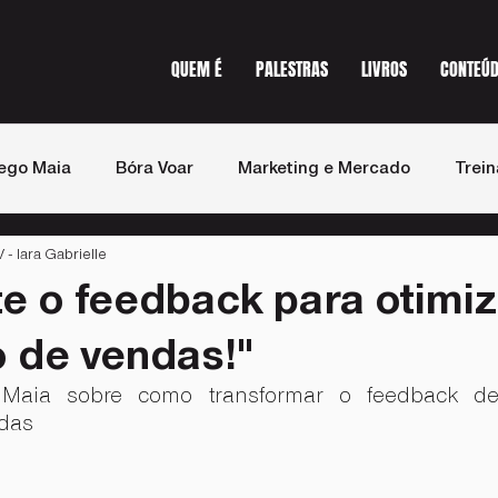
QUEM É
PALESTRAS
LIVROS
CONTEÚ
ego Maia
Bóra Voar
Marketing e Mercado
Trei
 Iara Gabrielle
st de Vendas
Imprensa
te o feedback para otimi
 de vendas!"
Maia sobre como transformar o feedback de 
ndas