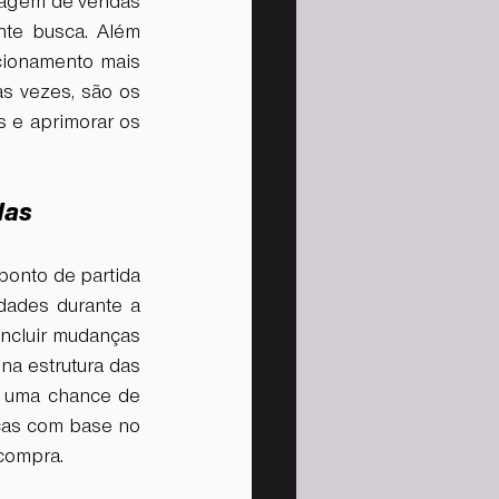
dagem de vendas 
nte busca. Além 
acionamento mais 
s vezes, são os 
 e aprimorar os 
das
onto de partida 
ades durante a 
incluir mudanças 
a estrutura das 
 uma chance de 
ças com base no 
 compra.