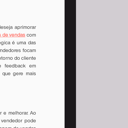
eseja aprimorar 
s de vendas
 com 
égica é uma das 
ndedores focam 
orno do cliente 
e feedback em 
 que gere mais 
 e melhorar. Ao 
o vendedor pode 