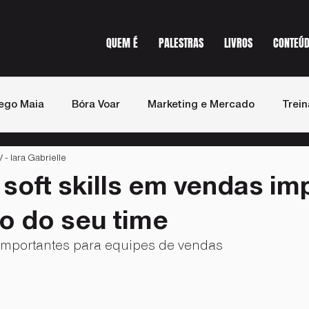
QUEM É
PALESTRAS
LIVROS
CONTEÚ
ego Maia
Bóra Voar
Marketing e Mercado
Trei
 Iara Gabrielle
st de Vendas
Imprensa
soft skills em vendas i
o do seu time
s importantes para equipes de vendas