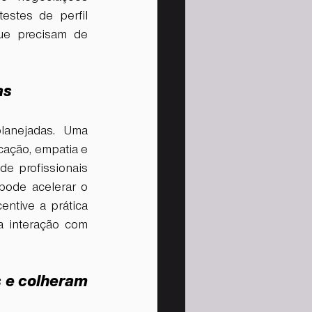
stes de perfil 
ue precisam de 
as 
lanejadas. Uma 
ação, empatia e 
e profissionais 
ode acelerar o 
ntive a prática 
 interação com 
 e colheram 