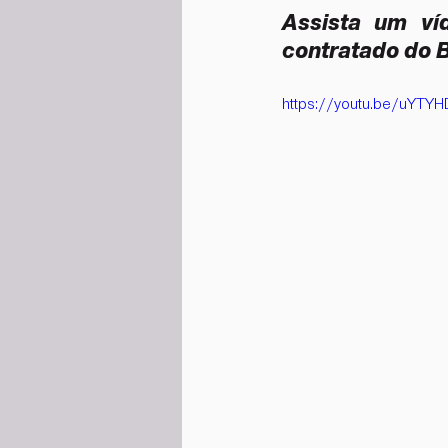
Assista um ví
contratado do Br
https://youtu.be/uYTY