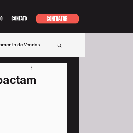
DO
CONTATO
CONTRATAR
namento de Vendas
mpactam