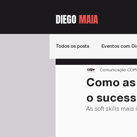
DIEGO
MAIA
Todos os posts
Eventos com Di
Comunicação CDPV -
Estados
Livros
Podca
Como as 
o sucess
As soft skills mai