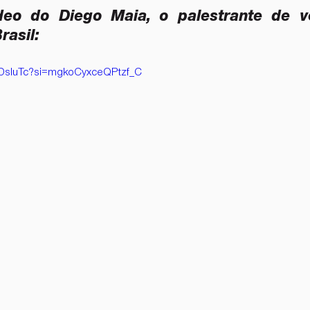
deo do Diego Maia, o palestrante de v
asil: 
HDsIuTc?si=mgkoCyxceQPtzf_C