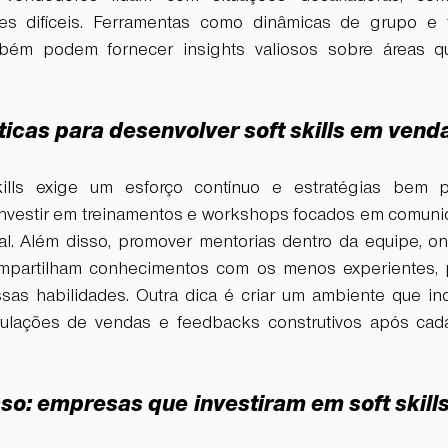
es difíceis. Ferramentas como dinâmicas de grupo e te
bém podem fornecer insights valiosos sobre áreas q
ticas para desenvolver soft skills em vend
kills exige um esforço contínuo e estratégias bem p
nvestir em treinamentos e workshops focados em comunic
al. Além disso, promover mentorias dentro da equipe, ond
mpartilham conhecimentos com os menos experientes, p
as habilidades. Outra dica é criar um ambiente que ince
ulações de vendas e feedbacks construtivos após cada
o: empresas que investiram em soft skills