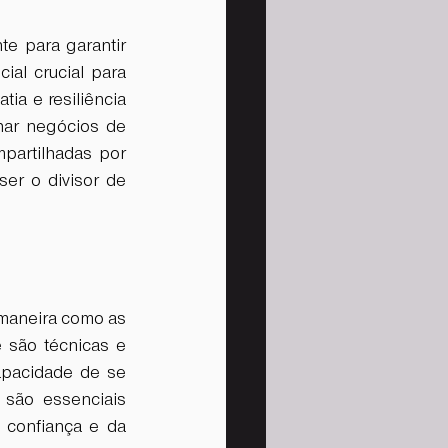
e para garantir 
al crucial para 
a e resiliência 
har negócios de 
forma mais estratégica. Para quem busca orientações práticas, como as compartilhadas por 
er o divisor de 
 
 maneira como as 
 são técnicas e 
apacidade de se 
são essenciais 
confiança e da 