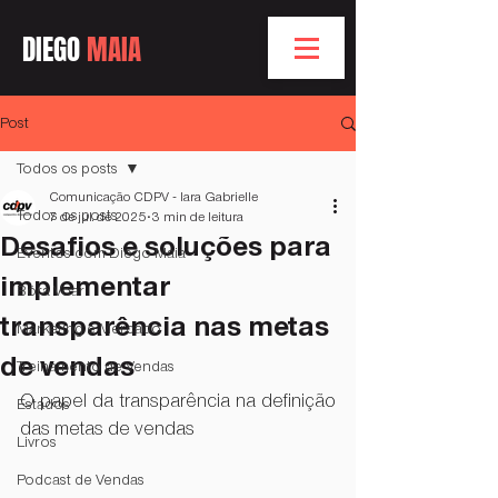
DIEGO
MAIA
Post
Todos os posts
Comunicação CDPV - Iara Gabrielle
Todos os posts
7 de jul. de 2025
3 min de leitura
Desafios e soluções para
Eventos com Diego Maia
implementar
Bóra Voar
transparência nas metas
Marketing e Mercado
de vendas
Treinamento de Vendas
O papel da transparência na definição 
Estados
das metas de vendas
Livros
Podcast de Vendas