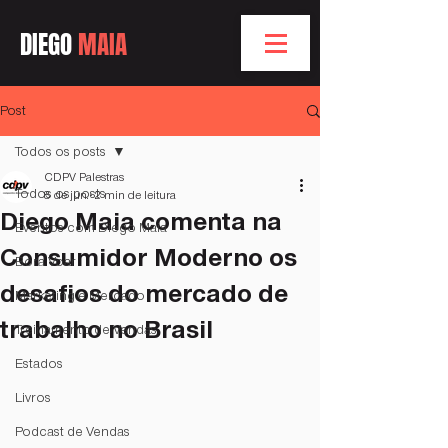
DIEGO
MAIA
Post
Todos os posts
CDPV Palestras
Todos os posts
8 de jun.
2 min de leitura
Diego Maia comenta na
Eventos com Diego Maia
Consumidor Moderno os
Bóra Voar
desafios do mercado de
Marketing e Mercado
trabalho no Brasil
Treinamento de Vendas
Estados
Livros
Podcast de Vendas