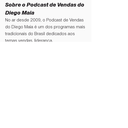
Sobre o Podcast de Vendas do 
Diego Maia
No ar desde 2009, o Podcast de Vendas 
do Diego Maia é um dos programas mais 
tradicionais do Brasil dedicados aos 
temas vendas, liderança, 
empreendedorismo e desenvolvimento 
profissional. Com mais de 2 mil 
episódios publicados, oferece 
diariamente insights práticos para 
profissionais, gestores e empresários 
que desejam vender mais e crescer de 
forma sustentável.
Diego Maia
Imprensa
Imprensa