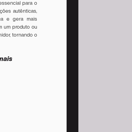
ssencial para o 
ões autênticas, 
ca e gera mais 
m um produto ou 
dor, tornando o 
mais 