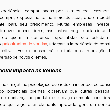
eriências compartilhadas por clientes reais exercem fo
compra, especialmente no mercado atual, onde a credib
nte para seu crescimento. Muitas empresas investe
air novos consumidores, mas acabam negligenciando um fat
 de quem já comprou. Especialistas que estudam e
o 
palestrantes de vendas
, reforçam a importância de constr
positivas. Esse processo não só fortalece a reputação 
versão de novos clientes.
ocial impacta as vendas
omo um gatilho psicológico que reduz a incerteza do cons
o potenciais clientes observam que outras pessoas
el de confiança no produto ou serviço aumenta consider
 de que algo é amplamente aprovado gera um senso 