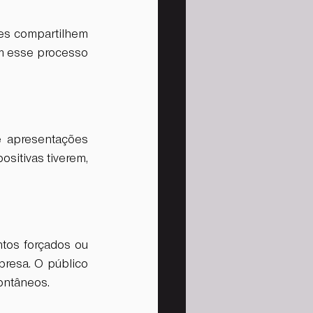
tes compartilhem 
m esse processo 
 e apresentações 
sitivas tiverem, 
tos forçados ou 
resa. O público 
ontâneos.