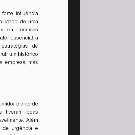
rte influência 
ilidade de uma 
m em técnicas 
or essencial: a 
stratégias de 
uir um histórico 
da empresa, mas 
umidor diante de 
 tiveram boas 
avelmente. Além 
de urgência e 