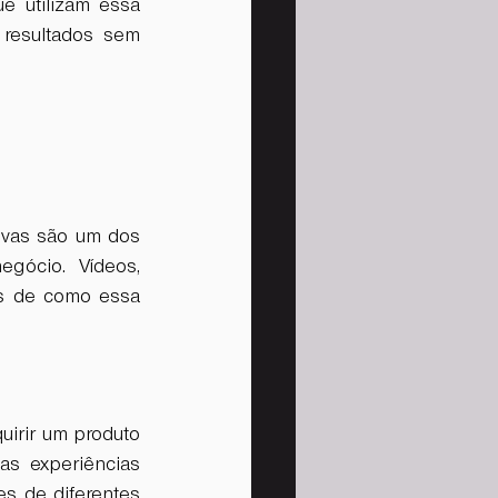
 utilizam essa 
resultados sem 
vas são um dos 
gócio. Vídeos, 
s de como essa 
uirir um produto 
s experiências 
s de diferentes 