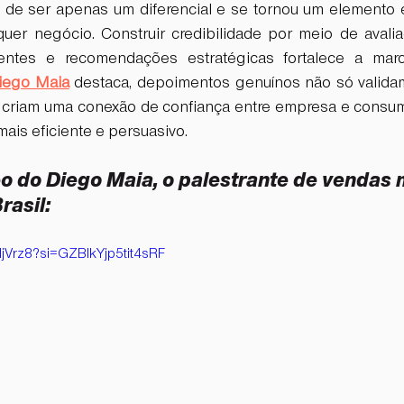
u de ser apenas um diferencial e se tornou um elemento e
uer negócio. Construir credibilidade por meio de avaliaç
entes e recomendações estratégicas fortalece a mar
iego Maia
 destaca, depoimentos genuínos não só valida
criam uma conexão de confiança entre empresa e consumi
ais eficiente e persuasivo.
o do Diego Maia, o palestrante de vendas 
asil: 
HjVrz8?si=GZBIkYjp5tit4sRF