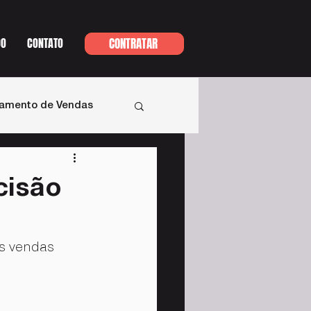
DO
CONTATO
CONTRATAR
namento de Vendas
cisão
as vendas