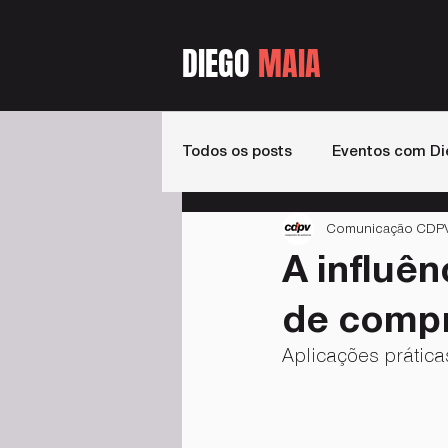
DIEGO
MAIA
Todos os posts
Eventos com Di
Comunicação CDPV -
Estados
Livros
Podca
A influên
de comp
Aplicações prátic