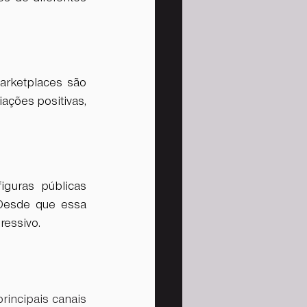
rketplaces são 
ações positivas, 
guras públicas 
 Desde que essa 
ressivo.
rincipais canais 