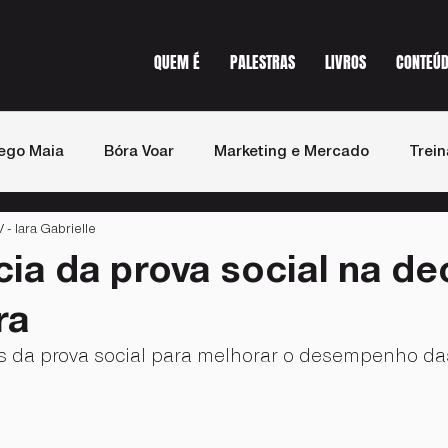
QUEM É
PALESTRAS
LIVROS
CONTEÚ
ego Maia
Bóra Voar
Marketing e Mercado
Trei
 Iara Gabrielle
st de Vendas
Imprensa
cia da prova social na de
ra
as da prova social para melhorar o desempenho d