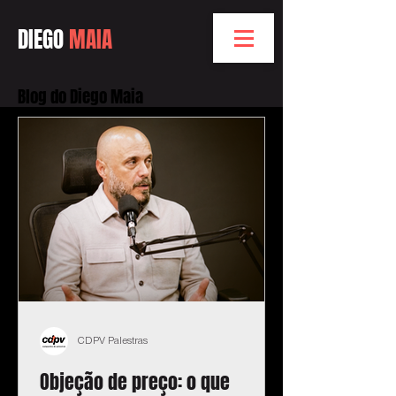
DIEGO
MAIA
Blog do Diego Maia
CDPV Palestras
Objeção de preço: o que