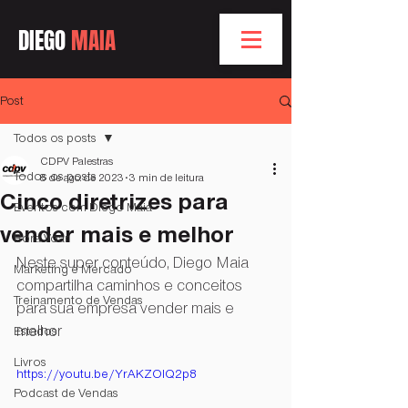
DIEGO
MAIA
Post
Todos os posts
CDPV Palestras
Todos os posts
8 de ago. de 2023
3 min de leitura
Cinco diretrizes para
Eventos com Diego Maia
vender mais e melhor
Bóra Voar
Neste super conteúdo, Diego Maia 
Marketing e Mercado
compartilha caminhos e conceitos 
Treinamento de Vendas
para sua empresa vender mais e 
melhor
Estados
Livros
https://youtu.be/YrAKZOlQ2p8
Podcast de Vendas