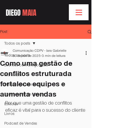
DIEGO
MAIA
Post
Todos os posts
Comunicação CDPV - Iara Gabrielle
Todos os posts
30 de abr. de 2025
3 min de leitura
Como uma gestão de
Eventos com Diego Maia
conflitos estruturada
Bóra Voar
fortalece equipes e
Marketing e Mercado
aumenta vendas
Treinamento de Vendas
Por que uma gestão de conflitos 
Estados
eficaz é vital para o sucesso do cliente
Livros
Podcast de Vendas