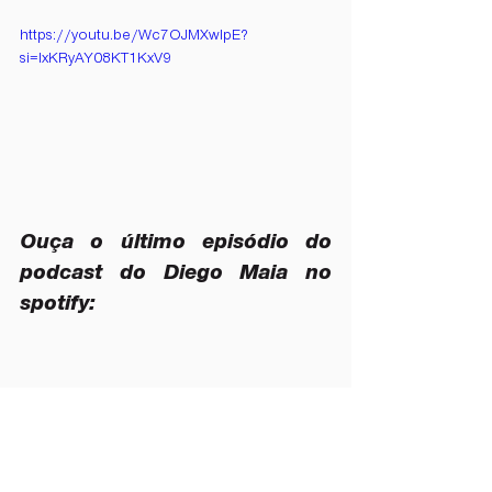
https://youtu.be/Wc7OJMXwIpE?
si=lxKRyAY08KT1KxV9
Ouça o último episódio do 
podcast do Diego Maia no 
spotify: