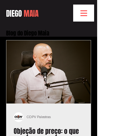
DIEGO
MAIA
Blog do Diego Maia
CDPV Palestras
Objeção de preço: o que