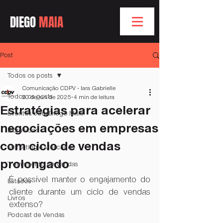
DIEGO
MAIA
Post
Todos os posts
Comunicação CDPV - Iara Gabrielle
Todos os posts
20 de jun. de 2025
4 min de leitura
Estratégias para acelerar
Eventos com Diego Maia
negociações em empresas
Bóra Voar
com ciclo de vendas
Marketing e Mercado
prolongado
Treinamento de Vendas
É possível manter o engajamento do 
Estados
cliente durante um ciclo de vendas 
Livros
extenso?
Podcast de Vendas