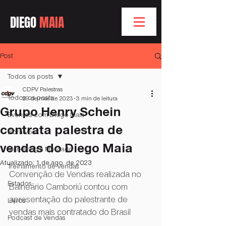
DIEGO
MAIA
Post
Todos os posts
CDPV Palestras
Todos os posts
29 de mar. de 2023
3 min de leitura
Grupo Henry Schein
Eventos com Diego Maia
contrata palestra de
Bóra Voar
vendas do Diego Maia
Marketing e Mercado
Atualizado:
1 de ago. de 2023
Treinamento de Vendas
Convenção de Vendas realizada no 
Estados
Balneário Camboriú contou com 
apresentação do palestrante de 
Livros
vendas mais contratado do Brasil
Podcast de Vendas