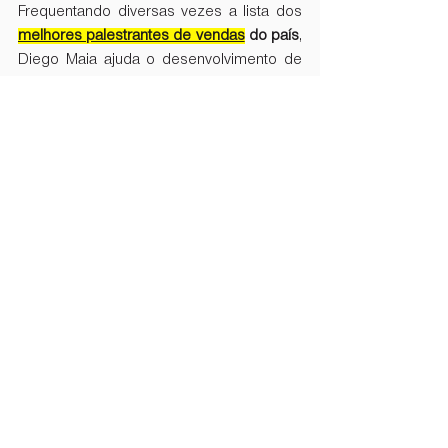
Frequentando diversas vezes a lista dos 
melhores palestrantes de vendas
do país
, 
Diego Maia ajuda o desenvolvimento de 
equipes comerciais de empresas dos 
mais variados ramos e segmentos, 
transmitindo poderosas estratégias e 
técnicas de vendas. 
Quando o assunto é 
palestrante para 
convenção de vendas
,  contar com uma 
apresentação do Diego Maia é garantia 
de um evento de sucesso, em total 
sintonia com os seus objetivos 
motivacionais ou estratégicos.
Conheça as ideias autênticas 
de Diego Maia, direto no Bora 
Voar, o podcast de vendas 