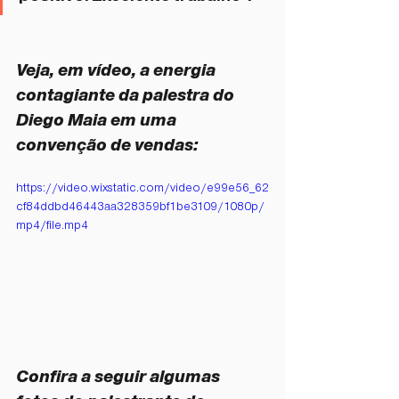
Veja, em vídeo, a energia 
contagiante da palestra do 
Diego Maia em uma 
convenção de vendas:
https://video.wixstatic.com/video/e99e56_62
cf84ddbd46443aa328359bf1be3109/1080p/
mp4/file.mp4
Confira a seguir algumas 