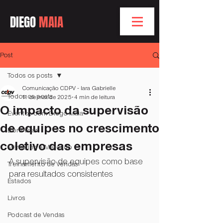
DIEGO
MAIA
Post
Todos os posts
Comunicação CDPV - Iara Gabrielle
Todos os posts
11 de mar. de 2025
4 min de leitura
O impacto da supervisão
Eventos com Diego Maia
de equipes no crescimento
Bóra Voar
coletivo das empresas
Marketing e Mercado
A supervisão de equipes como base 
Treinamento de Vendas
para resultados consistentes
Estados
Livros
Podcast de Vendas