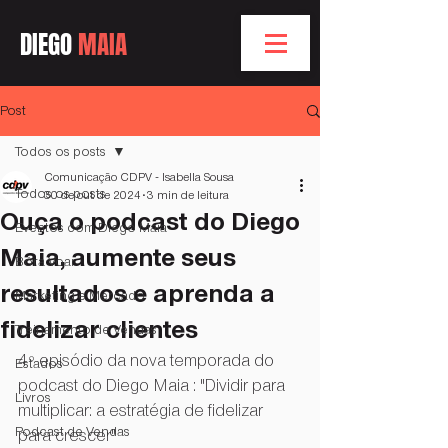
DIEGO
MAIA
Post
Todos os posts
Comunicação CDPV - Isabella Sousa
Todos os posts
30 de out. de 2024
3 min de leitura
Ouça o podcast do Diego
Eventos com Diego Maia
Maia, aumente seus
Bóra Voar
resultados e aprenda a
Marketing e Mercado
fidelizar clientes
Treinamento de Vendas
4º episódio da nova temporada do 
Estados
podcast do Diego Maia : "Dividir para 
Livros
multiplicar: a estratégia de fidelizar 
Podcast de Vendas
para crescer"