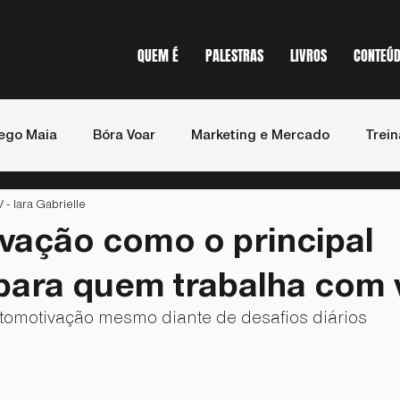
QUEM É
PALESTRAS
LIVROS
CONTEÚ
ego Maia
Bóra Voar
Marketing e Mercado
Trei
 Iara Gabrielle
st de Vendas
Imprensa
vação como o principal
 para quem trabalha com
omotivação mesmo diante de desafios diários