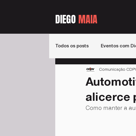
DIEGO
MAIA
Todos os posts
Eventos com Di
Comunicação CDPV -
Estados
Livros
Podca
Automoti
alicerce
Como manter a aut