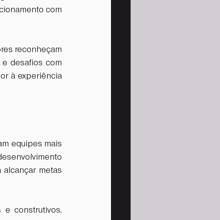
acionamento com 
ores reconheçam 
 e desafios com 
r à experiência 
am equipes mais 
esenvolvimento 
 alcançar metas 
 construtivos, 