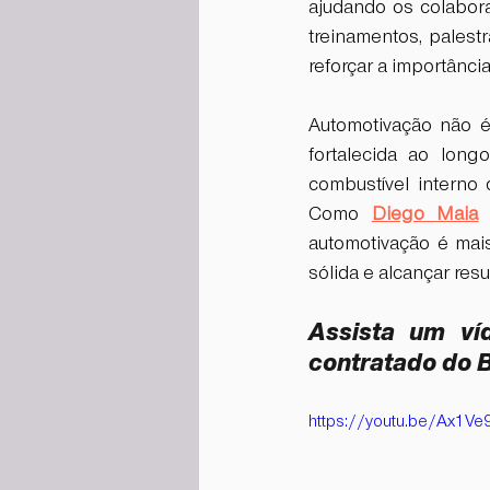
ajudando os colabor
treinamentos, palest
reforçar a importância
Automotivação não é
fortalecida ao long
combustível interno
Como 
Diego Maia
 
automotivação é mais
sólida e alcançar resu
Assista um ví
contratado do Br
https://youtu.be/Ax1