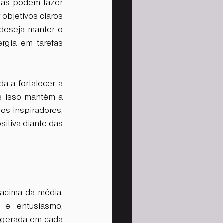
ias podem fazer 
objetivos claros 
eseja manter o 
rgia em tarefas 
a a fortalecer a 
s isso mantém a 
os inspiradores, 
itiva diante das 
acima da média. 
 e entusiasmo, 
 gerada em cada 