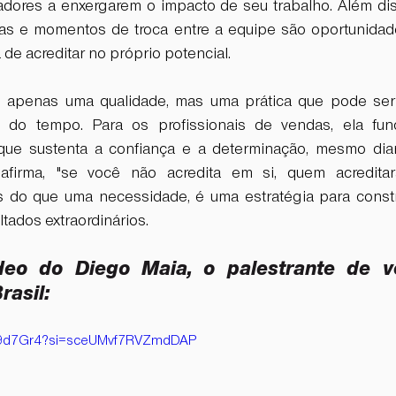
adores a enxergarem o impacto de seu trabalho. Além di
ras e momentos de troca entre a equipe são oportunidade
 de acreditar no próprio potencial.
 apenas uma qualidade, mas uma prática que pode ser 
o do tempo. Para os profissionais de vendas, ela fu
 que sustenta a confiança e a determinação, mesmo dian
afirma, "se você não acredita em si, quem acreditará
 do que uma necessidade, é uma estratégia para constru
ltados extraordinários.
deo do Diego Maia, o palestrante de v
asil: 
Ve9d7Gr4?si=sceUMvf7RVZmdDAP