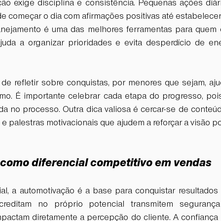
ão exige disciplina e consistência. Pequenas ações diár
de começar o dia com afirmações positivas até estabelecer 
anejamento é uma das melhores ferramentas para quem d
uda a organizar prioridades e evita desperdício de ene
 de refletir sobre conquistas, por menores que sejam, ajud
mo. É importante celebrar cada etapa do progresso, poi
a no processo. Outra dica valiosa é cercar-se de conteúd
 e palestras motivacionais que ajudem a reforçar a visão pos
como diferencial competitivo em vendas
l, a automotivação é a base para conquistar resultados 
acreditam no próprio potencial transmitem segurança
impactam diretamente a percepção do cliente. A confiança