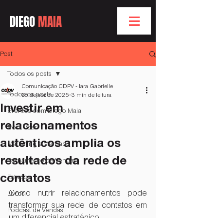
DIEGO
MAIA
Post
Todos os posts
Comunicação CDPV - Iara Gabrielle
Todos os posts
28 de abr. de 2025
3 min de leitura
Investir em
Eventos com Diego Maia
relacionamentos
Bóra Voar
autênticos amplia os
Marketing e Mercado
resultados da rede de
Treinamento de Vendas
contatos
Estados
Como nutrir relacionamentos pode 
Livros
transformar sua rede de contatos em 
Podcast de Vendas
um diferencial estratégico