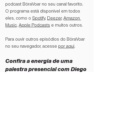
podcast BóraVoar no seu canal favorito. 
O programa está disponível em todos 
eles, como o 
Spotify
, 
Deezer
, 
Amazon 
Music
, 
Apple Podcasts
 e muitos outros. 
Para ouvir outros episódios do BóraVoar 
no seu navegador, acesse 
por aqui
. 
Confira a energia de uma 
palestra presencial com Diego 
Maia:
https://vimeo.com/844457831?share=copy