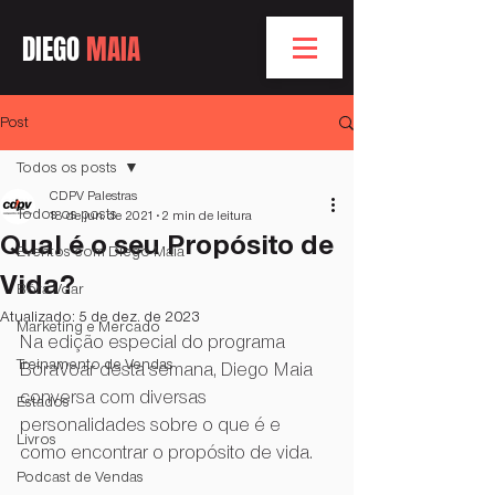
DIEGO
MAIA
Post
Todos os posts
CDPV Palestras
Todos os posts
18 de jun. de 2021
2 min de leitura
Qual é o seu Propósito de
Eventos com Diego Maia
Vida?
Bóra Voar
Atualizado:
5 de dez. de 2023
Marketing e Mercado
Na edição especial do programa 
Treinamento de Vendas
BóraVoar desta semana, Diego Maia 
conversa com diversas 
Estados
personalidades sobre o que é e 
Livros
como encontrar o propósito de vida.
Podcast de Vendas