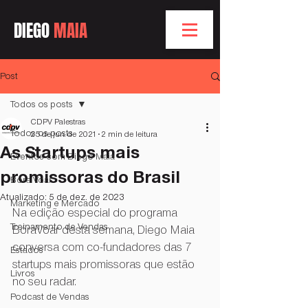
DIEGO
MAIA
Post
Todos os posts
CDPV Palestras
Todos os posts
25 de jun. de 2021
2 min de leitura
As Startups mais
Eventos com Diego Maia
promissoras do Brasil
Bóra Voar
Atualizado:
5 de dez. de 2023
Marketing e Mercado
Na edição especial do programa 
Treinamento de Vendas
BóraVoar desta semana, Diego Maia 
conversa com co-fundadores das 7 
Estados
startups mais promissoras que estão 
Livros
no seu radar.
Podcast de Vendas