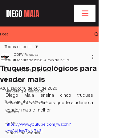
DIEGO
MAIA
Post
Todos os posts
CDPV Palestras
Todos os posts
19 de set. de 2023
4 min de leitura
Truques psicológicos para
Eventos com Diego Maia
vender mais
Bóra Voar
Atualizado:
16 de out. de 2023
Marketing e Mercado
Diego Maia ensina cinco truques 
Treinamento de Vendas
psicológicos e técnicas que te ajudarão a 
vender mais e melhor
Estados
Livros
https://www.youtube.com/watch?
v=vCXUawTNNR4&t
Podcast de Vendas