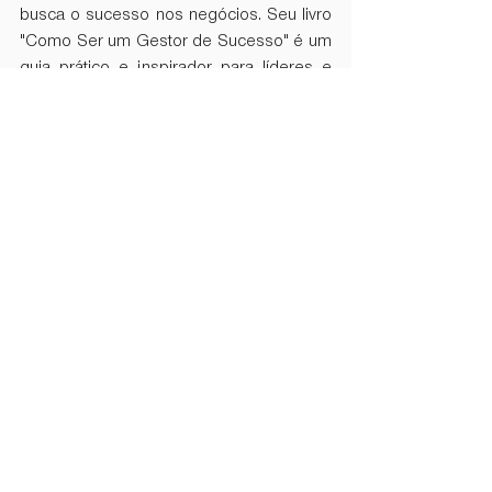
busca o sucesso nos negócios. Seu livro 
"Como Ser um Gestor de Sucesso" é um 
guia prático e inspirador para líderes e 
gestores, repleto de dicas e estratégias 
que podem ser aplicadas no mundo real.
Livros do palestrante de 
vendas Diego Maia
Diego Maia é autor de oito livros 
publicados. São eles:
O Corretor de Seguros e a nova 
forma de vender
De Vendedor para Vendedor
7 Princípios da Venda
Os 10 Mandamentos do Vendedor 
Profissional
Histórias de Corretor