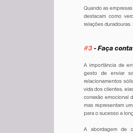
Quando as empresas n
destacam como verd
relações duradouras. 
#3
 - Faça cont
A importância de en
gesto de enviar sau
relacionamentos sól
vida dos clientes, e
conexão emocional du
mas representam um i
para o sucesso a lon
A abordagem de co