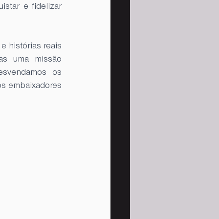
tar e fidelizar 
 histórias reais 
as uma missão 
esvendamos os 
os embaixadores 