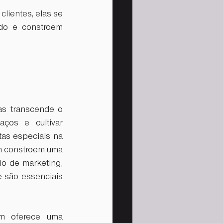
ientes, elas se 
do e constroem 
s transcende o 
ços e cultivar 
s especiais na 
m constroem uma 
o de marketing, 
 são essenciais 
m oferece uma 