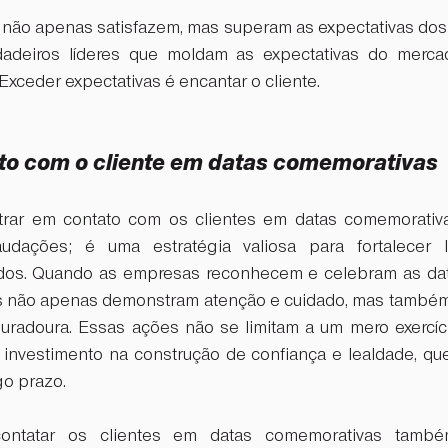
ão apenas satisfazem, mas superam as expectativas dos cl
adeiros líderes que moldam as expectativas do merca
Exceder expectativas é encantar o cliente.  
ato com o cliente em datas comemorativas
trar em contato com os clientes em datas comemorativa
dações; é uma estratégia valiosa para fortalecer la
idos. Quando as empresas reconhecem e celebram as data
las não apenas demonstram atenção e cuidado, mas també
radoura. Essas ações não se limitam a um mero exercíci
nvestimento na construção de confiança e lealdade, que
go prazo.
ntatar os clientes em datas comemorativas també