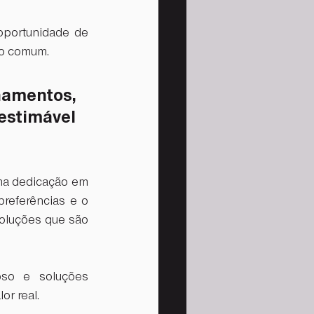
portunidade de 
do comum. 
amentos, 
stimável 
na dedicação em 
referências e o 
oluções que são 
so e soluções 
r real. 