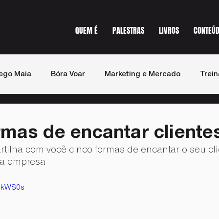
QUEM É
PALESTRAS
LIVROS
CONTEÚ
ego Maia
Bóra Voar
Marketing e Mercado
Trei
st de Vendas
Imprensa
rmas de encantar cliente
tilha com você cinco formas de encantar o seu cli
ua empresa
ookWS0s