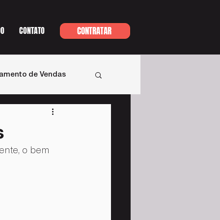
DO
CONTATO
CONTRATAR
namento de Vendas
s
ente, o bem 