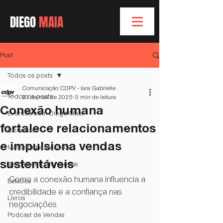
DIEGO
MAIA
Post
Todos os posts
Comunicação CDPV - Iara Gabrielle
Todos os posts
23 de mai. de 2025
3 min de leitura
Conexão humana
Eventos com Diego Maia
fortalece relacionamentos
Bóra Voar
e impulsiona vendas
Marketing e Mercado
sustentáveis
Treinamento de Vendas
Como a conexão humana influencia a 
Estados
credibilidade e a confiança nas 
Livros
negociações
Podcast de Vendas