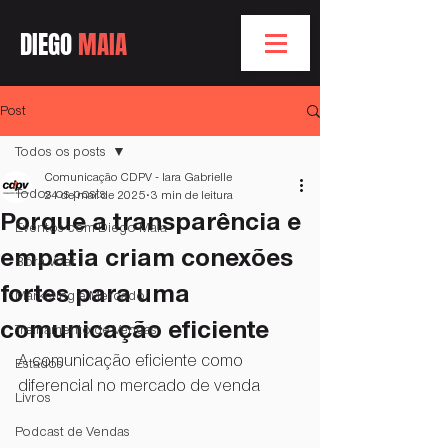
DIEGO
MAIA
Post
Todos os posts
Comunicação CDPV - Iara Gabrielle
Todos os posts
24 de mar. de 2025
3 min de leitura
Porque a transparência e
Eventos com Diego Maia
empatia criam conexões
Bóra Voar
fortes para uma
Marketing e Mercado
comunicação eficiente
Treinamento de Vendas
A comunicação eficiente como 
Estados
diferencial no mercado de venda
Livros
Podcast de Vendas