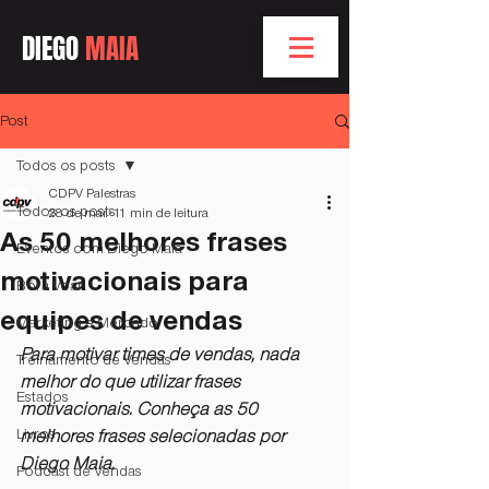
DIEGO
MAIA
Post
Todos os posts
CDPV Palestras
Todos os posts
28 de mar.
11 min de leitura
As 50 melhores frases
Eventos com Diego Maia
motivacionais para
Bóra Voar
equipes de vendas
Marketing e Mercado
Para motivar times de vendas, nada 
Treinamento de Vendas
melhor do que utilizar frases 
Estados
motivacionais. Conheça as 50 
Livros
melhores frases selecionadas por 
Diego Maia. 
Podcast de Vendas