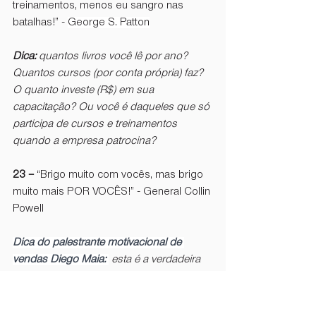
treinamentos, menos eu sangro nas 
batalhas!” - 
George S. Patton
Dica: 
quantos livros você lê por ano? 
Quantos cursos (por conta própria) faz? 
O quanto investe (R$) em sua 
capacitação? Ou você é daqueles que só 
participa de cursos e treinamentos 
quando a empresa patrocina?
23 – 
“Brigo muito com vocês, mas brigo 
muito mais POR VOCÊS!” - General Collin 
Powell 
Dica do palestrante motivacional de 
vendas Diego Maia: 
esta é a verdadeira 
essência da liderança. Ou melhor, a 
verdadeira essência da liderança existe 
quando uma equipe percebe este 