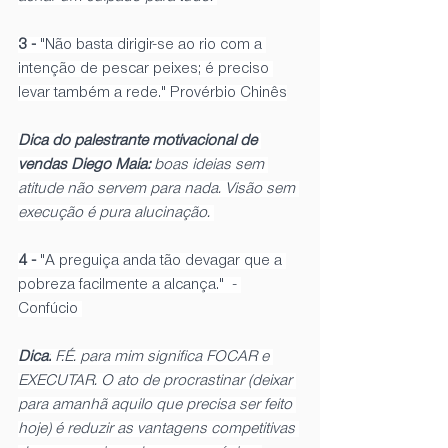
3 -
 "Não basta dirigir-se ao rio com a 
intenção de pescar peixes; é preciso 
levar também a rede." Provérbio Chinês
Dica do palestrante motivacional de 
vendas Diego Maia: 
boas ideias sem 
atitude não servem para nada. Visão sem 
execução é pura alucinação. 
4 - 
"A preguiça anda tão devagar que a 
pobreza facilmente a alcança."  - 
Confúcio 
Dica:
 F.É. para mim significa FOCAR e 
EXECUTAR. O ato de procrastinar (deixar 
para amanhã aquilo que precisa ser feito 
hoje) é reduzir as vantagens competitivas 