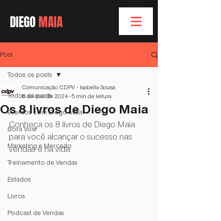
DIEGO
MAIA
Post
Todos os posts
Comunicação CDPV - Isabella Sousa
Todos os posts
6 de mai. de 2024
5 min de leitura
Os 8 livros de Diego Maia
Eventos com Diego Maia
Conheça os 8 livros de Diego Maia 
Bóra Voar
para você alcançar o sucesso nas 
Marketing e Mercado
vendas e na vida  
Treinamento de Vendas
Estados
Livros
Podcast de Vendas