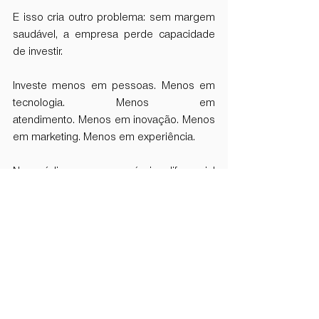
E isso cria outro problema: sem margem 
saudável, a empresa perde capacidade 
de investir.
Investe menos em pessoas. Menos em 
tecnologia. Menos em 
atendimento. Menos em inovação. Menos 
em marketing. Menos em experiência.
No médio prazo, o próprio diferencial 
competitivo desaparece.
E então a empresa se vê obrigada a 
competir ainda mais por preço.
É um ciclo difícil de interromper.
O futuro pertence a quem sabe 