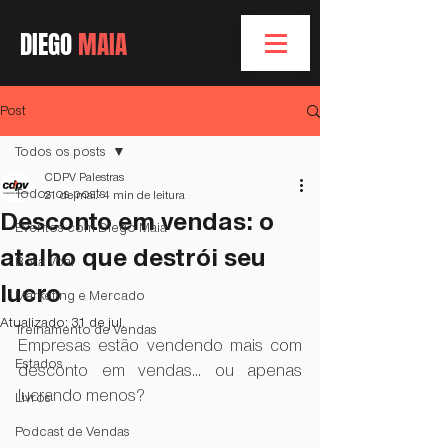
DIEGO
MAIA
Post
Todos os posts
CDPV Palestras
Todos os posts
21 de mai.
4 min de leitura
Desconto em vendas: o
Eventos com Diego Maia
atalho que destrói seu
Bóra Voar
lucro
Marketing e Mercado
Atualizado:
31 de jul.
Treinamento de Vendas
Empresas estão vendendo mais com 
Estados
desconto em vendas… ou apenas 
lucrando menos?
Livros
Podcast de Vendas