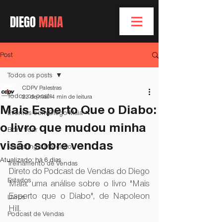
DIEGO
MAIA
Post
Todos os posts
CDPV Palestras
Todos os posts
22 de mai.
4 min de leitura
Mais Esperto Que o Diabo:
Eventos com Diego Maia
o livro que mudou minha
Bóra Voar
visão sobre vendas
Marketing e Mercado
Atualizado:
há 6 dias
Treinamento de Vendas
Direto do Podcast de Vendas do Diego 
Estados
Maia: uma análise sobre o livro "Mais 
Esperto que o Diabo", de Napoleon 
Livros
Hill.
Podcast de Vendas