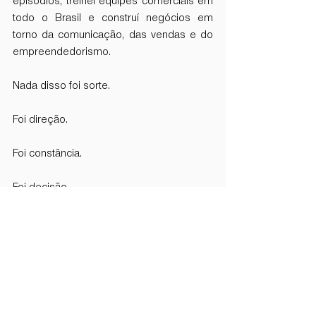
episódios, treinei equipes comerciais em 
todo o Brasil e construí negócios em 
torno da comunicação, das vendas e do 
empreendedorismo.
Nada disso foi sorte.
Foi direção.
Foi constância.
Foi decisão.
Enquanto muita gente estava em deriva, 
eu escolhi agir.
E talvez essa seja a principal mensagem 
que quero deixar para você hoje.