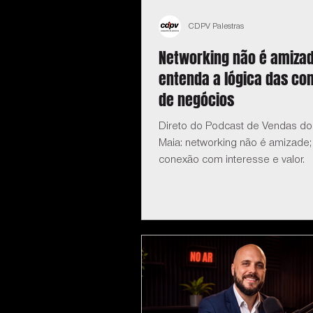
CDPV Palestras
Networking não é amizad
entenda a lógica das co
de negócios
Direto do Podcast de Vendas do
Maia: networking não é amizade;
conexão com interesse e valor.