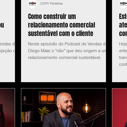
CDPV Palestras
Como construir um
Es
ou
relacionamento comercial
at
sustentável com o cliente
co
Vendas do
Neste episódio do Podcast de Vendas do
Hoj
bjeção de
Diego Maia: o "não" que deu origem a um
ent
relacionamento comercial sustentável.
tra
cont