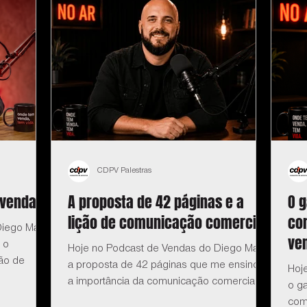
CDPV Palestras
 vendas
A proposta de 42 páginas e a
O 
lição de comunicação comercial
co
iego Maia:
ve
 o
Hoje no Podcast de Vendas do Diego Maia:
ão de
a proposta de 42 páginas que me ensinou
Hoj
a importância da comunicação comercial.
o g
com