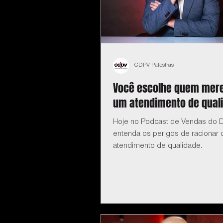
CDPV Palestras
Você escolhe quem mere
um atendimento de qual
Hoje no Podcast de Vendas do D
entenda os perigos de racionar 
atendimento de qualidade.