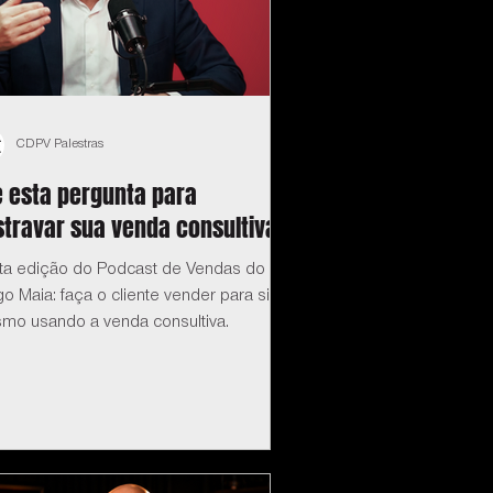
CDPV Palestras
e esta pergunta para
travar sua venda consultiva
ta edição do Podcast de Vendas do
o Maia: faça o cliente vender para si
mo usando a venda consultiva.