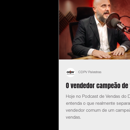
CDPV Palestras
O vendedor campeão de
Hoje no Podcast de Vendas do D
entenda o que realmente separa
vendedor comum de um campe
vendas.