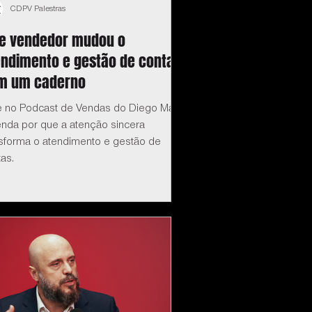
CDPV Palestras
te vendedor mudou o
endimento e gestão de contas
m um caderno
e no Podcast de Vendas do Diego Maia:
enda por que a atenção sincera
nsforma o atendimento e gestão de
as.