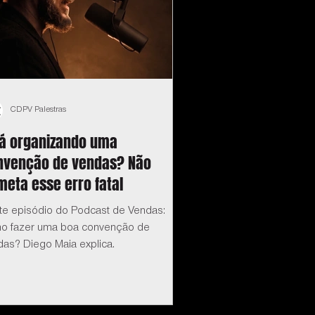
CDPV Palestras
tá organizando uma
nvenção de vendas? Não
eta esse erro fatal
te episódio do Podcast de Vendas:
o fazer uma boa convenção de
das? Diego Maia explica.