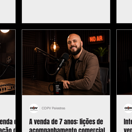
CDPV Palestras
venda da
A venda de 7 anos: lições de
In
ação de
acompanhamento comercial
ve