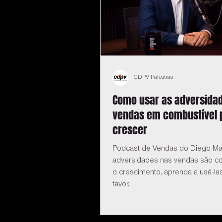
CDPV Palestras
Como usar as adversida
vendas em combustível 
crescer
Podcast de Vendas do Diego Ma
adversidades nas vendas são co
o crescimento, aprenda a usá-la
favor.