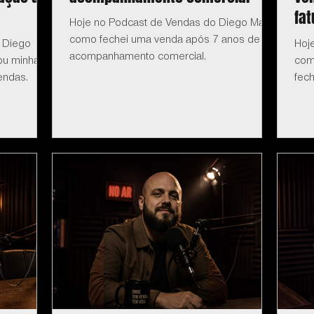
fa
Hoje no Podcast de Vendas do Diego Maia:
como fechei uma venda após 7 anos de
 Diego
Hoj
acompanhamento comercial.
dou minha
com
endas.
fec