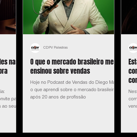
CDPV Palestras
des nas
O que o mercado brasileiro me
Es
pra
ensinou sobre vendas
co
com
Hoje no Podcast de Vendas do Diego Maia:
o que aprendi sobre o mercado brasileiro
ia:
Nes
após 20 anos de profissão
nvite para
com
s ao seu
ven