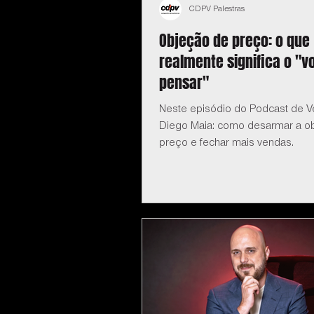
CDPV Palestras
Objeção de preço: o que
realmente significa o "v
pensar"
Neste episódio do Podcast de 
Diego Maia: como desarmar a o
preço e fechar mais vendas.