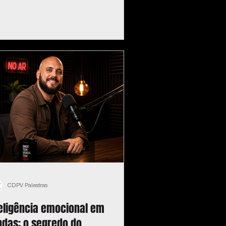
CDPV Palestras
teligência emocional em
ndas: o segredo do