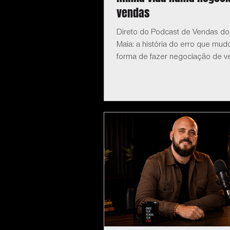
vendas
Direto do Podcast de Vendas do
Maia: a história do erro que mu
forma de fazer negociação de v