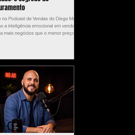
turamento
e no Podcast de Vendas do Diego Maia:
o a inteligência emocional em vendas
ha mais negócios que o menor preço.