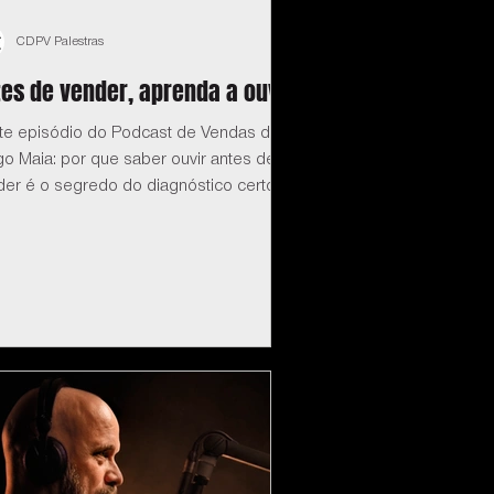
CDPV Palestras
es de vender, aprenda a ouvir
te episódio do Podcast de Vendas do
o Maia: por que saber ouvir antes de
der é o segredo do diagnóstico certo.