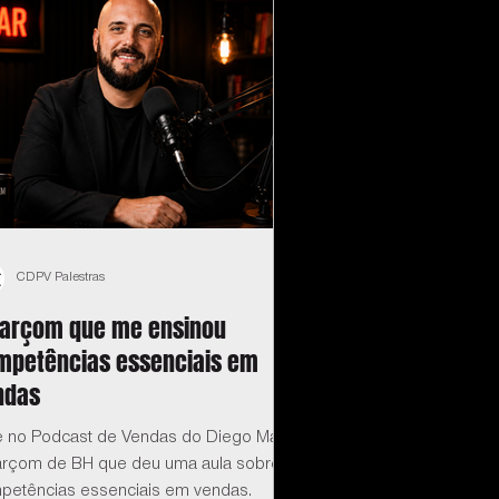
CDPV Palestras
garçom que me ensinou
mpetências essenciais em
ndas
e no Podcast de Vendas do Diego Maia:
arçom de BH que deu uma aula sobre
petências essenciais em vendas.