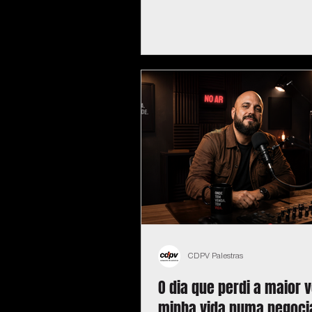
CDPV Palestras
O dia que perdi a maior 
minha vida numa negoci