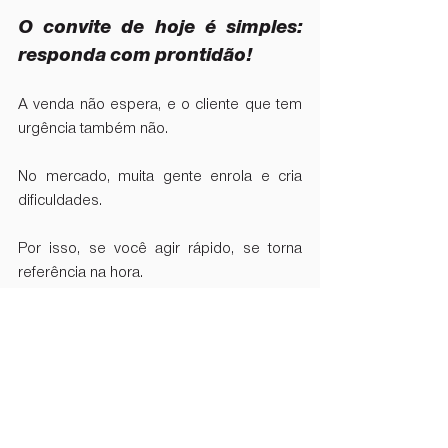
O convite de hoje é simples: 
responda com prontidão!
A venda não espera, e o cliente que tem 
urgência também não.  
No mercado, muita gente enrola e cria 
dificuldades.  
Por isso, se você agir rápido, se torna 
referência na hora.  
Olhe para a sua lista de contatos 
pendentes e responda essas pessoas 
hoje, agora.  
Mas responda com energia boa, trazendo 
soluções reais e mostrando uma 