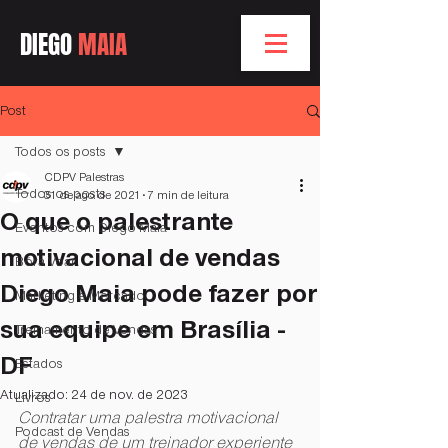
DIEGO
MAIA
Post
Todos os posts
CDPV Palestras
Todos os posts
31 de ago. de 2021
7 min de leitura
O que o palestrante
Eventos com Diego Maia
motivacional de vendas
Bóra Voar
Diego Maia pode fazer por
Marketing e Mercado
sua equipe em Brasília -
Treinamento de Vendas
DF
Estados
Atualizado:
24 de nov. de 2023
Livros
Contratar uma palestra motivacional 
Podcast de Vendas
de vendas de um treinador experiente 