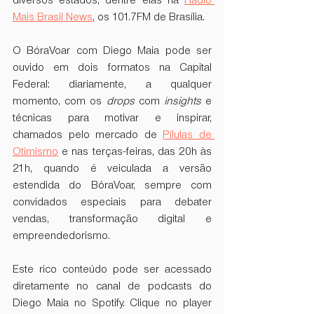
diversos estados,
dentre elas na 
Rádio 
Mais Brasil News
, os 101.7FM de Brasília. 
O BóraVoar com Diego Maia pode ser 
ouvido em dois formatos na Capital 
Federal: diariamente, a qualquer 
momento, com os 
drops
 com 
insights
 e 
técnicas para motivar e inspirar, 
chamados pelo mercado de 
Pílulas de 
Otimismo
 e nas terças-feiras, das 20h às 
21h, quando é veiculada a versão 
estendida do BóraVoar, sempre com 
convidados especiais para debater 
vendas, transformação digital e 
empreendedorismo. 
Este rico conteúdo pode ser acessado 
diretamente no canal de podcasts do 
Diego Maia no Spotify. Clique no player 