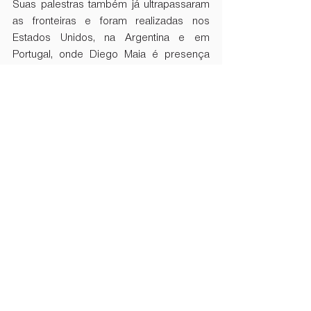
Suas palestras também já ultrapassaram 
as fronteiras e foram realizadas nos 
Estados Unidos, na Argentina e em 
Portugal, onde Diego Maia é presença 
garantida nas melhores convenções de 
vendas.
Os eventos ministrados pelo 
palestrante 
de vendas Diego Maia
 são totalmente 
customizados para a realidade das 
equipes, com um conteúdo maleável, 
adaptado para cada segmento de 
atuação.
Para fugir do mais do mesmo, 
Diego Maia
utiliza recursos audiovisuais e 
cenográficos que impactam, ajudam a 
comunicar o conteúdo e facilitam o 
aprendizado dos espectadores de suas 