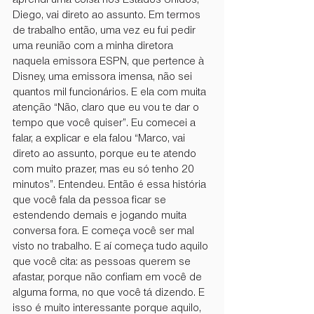
aprendi uma coisa nos Estados Unidos, 
Diego, vai direto ao assunto. Em termos 
de trabalho então, uma vez eu fui pedir 
uma reunião com a minha diretora 
naquela emissora ESPN, que pertence à 
Disney, uma emissora imensa, não sei 
quantos mil funcionários. E ela com muita 
atenção “Não, claro que eu vou te dar o 
tempo que você quiser”. Eu comecei a 
falar, a explicar e ela falou “Marco, vai 
direto ao assunto, porque eu te atendo 
com muito prazer, mas eu só tenho 20 
minutos”. Entendeu. Então é essa história 
que você fala da pessoa ficar se 
estendendo demais e jogando muita 
conversa fora. E começa você ser mal 
visto no trabalho. E aí começa tudo aquilo 
que você cita: as pessoas querem se 
afastar, porque não confiam em você de 
alguma forma, no que você tá dizendo. E 
isso é muito interessante porque aquilo, 