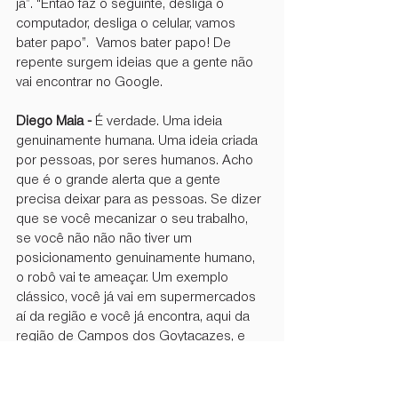
já”. “Então faz o seguinte, desliga o 
computador, desliga o celular, vamos 
bater papo”.  Vamos bater papo! De 
repente surgem ideias que a gente não 
vai encontrar no Google.
Diego Maia -
 É verdade. Uma ideia 
genuinamente humana. Uma ideia criada 
por pessoas, por seres humanos. Acho 
que é o grande alerta que a gente 
precisa deixar para as pessoas. Se dizer 
que se você mecanizar o seu trabalho, 
se você não não não tiver um 
posicionamento genuinamente humano, 
o robô vai te ameaçar. Um exemplo 
clássico, você já vai em supermercados 
aí da região e você já encontra, aqui da 
região de Campos dos Goytacazes, e 
você já encontra um negócio chamado 
self-checkout
. E o que é o 
self-checkout
? 
É o caixa que substitui a moça do caixa e 