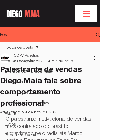
DIEGO
MAIA
Post
Todos os posts
CDPV Palestras
Todos os posts
23 de ago. de 2021
14 min de leitura
Palestrante de vendas
Eventos com Diego Maia
Diego Maia fala sobre
Bóra Voar
comportamento
Marketing e Mercado
profissional
Treinamento de Vendas
Atualizado:
24 de nov. de 2023
Estados
O palestrante motivacional de vendas 
Livros
mais contratado do Brasil foi 
entrevistado pelo radialista Marco 
Podcast de Vendas