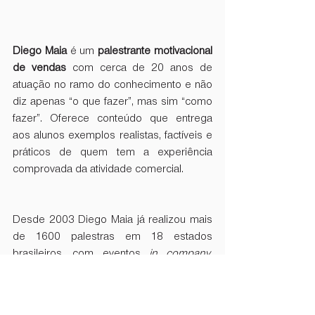
Diego Maia
 é um 
palestrante motivacional 
de vendas
 com cerca de 20 anos de 
atuação no ramo do conhecimento e não 
diz apenas “o que fazer”, mas sim “como 
fazer”. Oferece conteúdo que entrega 
aos alunos exemplos realistas, factíveis e 
práticos de quem tem a experiência 
comprovada da atividade comercial.
Desde 2003 Diego Maia já realizou mais 
de 1600 palestras em 18 estados 
brasileiros, com eventos 
in company
, 
realizados dentro das empresas, e 
atividades abertas ao público, que podem 
ser presenciais, online ou híbridas.