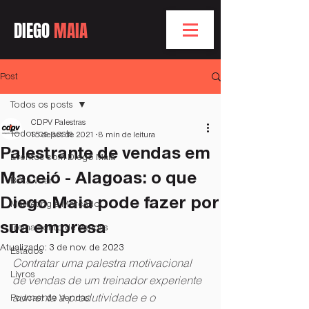
DIEGO
MAIA
Post
Todos os posts
CDPV Palestras
Todos os posts
15 de set. de 2021
8 min de leitura
Palestrante de vendas em
Eventos com Diego Maia
Maceió - Alagoas: o que
Bóra Voar
Diego Maia pode fazer por
Marketing e Mercado
sua empresa
Treinamento de Vendas
Atualizado:
3 de nov. de 2023
Estados
Contratar uma palestra motivacional 
Livros
de vendas de um treinador experiente 
aumenta a produtividade e o 
Podcast de Vendas