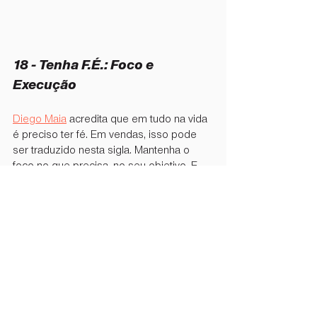
18 - ⁠Tenha F.É.: Foco e 
Execução
Diego Maia
 acredita que em tudo na vida 
é preciso ter fé. Em vendas, isso pode 
ser traduzido nesta sigla. Mantenha o 
foco no que precisa, no seu objetivo. E 
execute o que é necessário para chegar 
nele.
19 - ⁠Não dê o que você tem de 
melhor logo no primeiro 
contato com o cliente