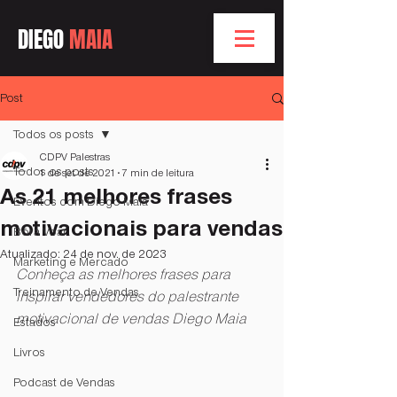
DIEGO
MAIA
Post
Todos os posts
CDPV Palestras
Todos os posts
1 de set. de 2021
7 min de leitura
As 21 melhores frases
Eventos com Diego Maia
motivacionais para vendas
Bóra Voar
Atualizado:
24 de nov. de 2023
Marketing e Mercado
Conheça as melhores frases para 
Treinamento de Vendas
inspirar vendedores do palestrante 
motivacional de vendas Diego Maia
Estados
Livros
Podcast de Vendas