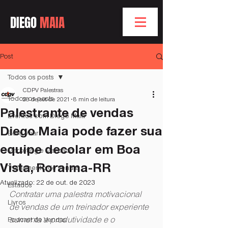
DIEGO
MAIA
Post
Todos os posts
CDPV Palestras
Todos os posts
28 de set. de 2021
8 min de leitura
Palestrante de vendas
Eventos com Diego Maia
Diego Maia pode fazer sua
Bóra Voar
equipe decolar em Boa
Marketing e Mercado
Vista, Roraima-RR
Treinamento de Vendas
Atualizado:
22 de out. de 2023
Estados
Contratar uma palestra motivacional 
Livros
de vendas de um treinador experiente 
aumenta a produtividade e o 
Podcast de Vendas