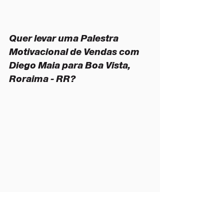
Quer levar uma Palestra 
Motivacional de Vendas com 
Diego Maia para Boa Vista, 
Roraima - RR?
Atuante no mercado do conhecimento 
desde 2003, 
Diego Maia
 já realizou mais 
de 1600 palestras em 18 estados 