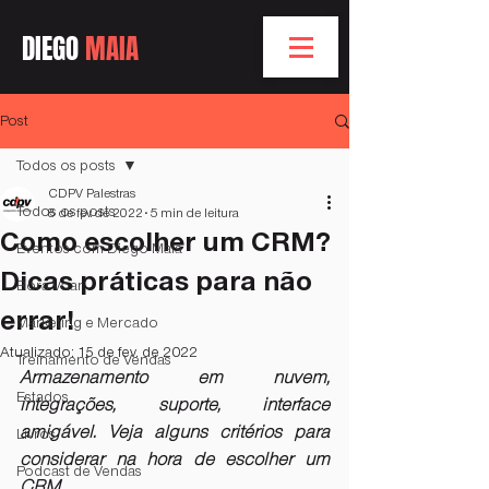
DIEGO
MAIA
Post
Todos os posts
CDPV Palestras
Todos os posts
8 de fev. de 2022
5 min de leitura
Como escolher um CRM?
Eventos com Diego Maia
Dicas práticas para não
Bóra Voar
errar!
Marketing e Mercado
Atualizado:
15 de fev. de 2022
Treinamento de Vendas
Armazenamento em nuvem, 
Estados
integrações, suporte, interface 
amigável. Veja alguns critérios para 
Livros
considerar na hora de escolher um 
Podcast de Vendas
CRM.