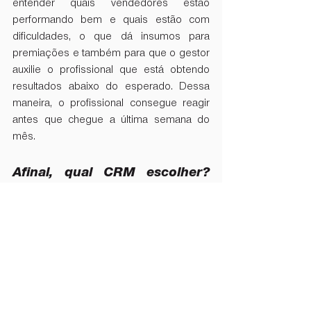
entender quais vendedores estão 
performando bem e quais estão com 
dificuldades, o que dá insumos para 
premiações e também para que o gestor 
auxilie o profissional que está obtendo 
resultados abaixo do esperado. Dessa 
maneira, o profissional consegue reagir 
antes que chegue a última semana do 
mês.
Afinal, qual CRM escolher? 
Conheça uma opção gratuita
Agora que você já sabe o que levar em 
conta na hora de escolher um CRM, que 
tal conhecer uma ferramenta que conta 
com todas as funcionalidades 
mencionadas no artigo?