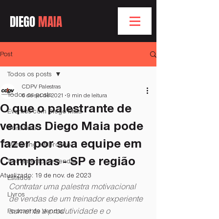
DIEGO
MAIA
Post
Todos os posts
CDPV Palestras
Todos os posts
6 de set. de 2021
9 min de leitura
O que o palestrante de
Eventos com Diego Maia
vendas Diego Maia pode
Bóra Voar
fazer por sua equipe em
Marketing e Mercado
Campinas - SP e região
Treinamento de Vendas
Atualizado:
19 de nov. de 2023
Estados
Contratar uma palestra motivacional 
Livros
de vendas de um treinador experiente 
aumenta a produtividade e o 
Podcast de Vendas