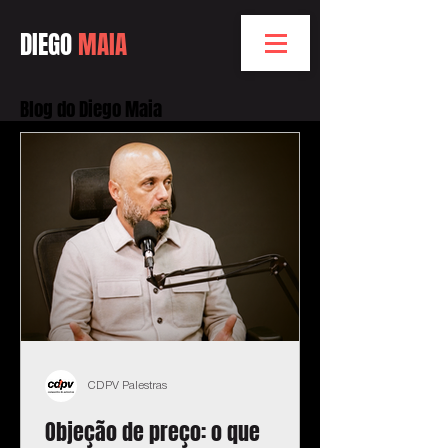
DIEGO
MAIA
Blog do Diego Maia
CDPV Palestras
Objeção de preço: o que