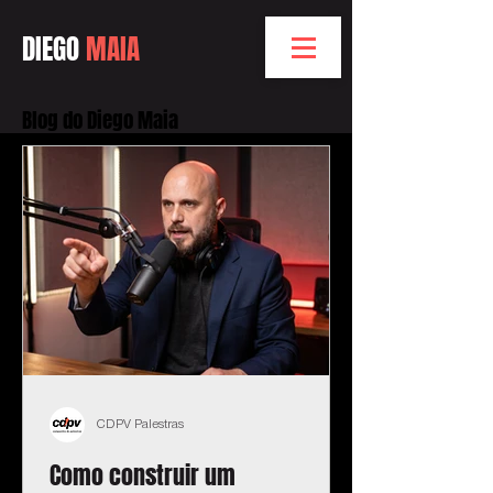
DIEGO
MAIA
Blog do Diego Maia
CDPV Palestras
Como construir um