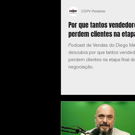
CDPV Palestras
Por que tantos vendedor
perdem clientes na etapa
Podcast de Vendas do Diego Ma
descubra por que tantos vende
perdem clientes na etapa final d
negociação.