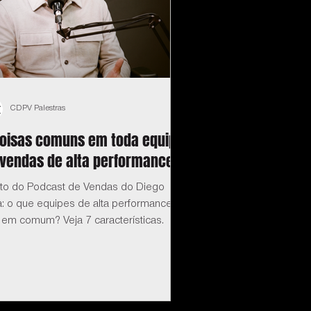
CDPV Palestras
coisas comuns em toda equipe
 vendas de alta performance
eto do Podcast de Vendas do Diego
a: o que equipes de alta performance
 em comum? Veja 7 características.