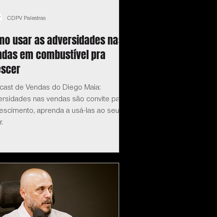
CDPV Palestras
mo usar as adversidades nas
ndas em combustível pra
escer
cast de Vendas do Diego Maia:
ersidades nas vendas são convite para
rescimento, aprenda a usá-las ao seu
r.