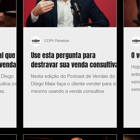
CDPV Palestras
al que
Use esta pergunta para
O 
 vendas
destravar sua venda consultiva
Hoj
ent
 Diego
Nesta edição do Podcast de Vendas do
ven
udica os
Diego Maia: faça o cliente vender para si
ven
as.
mesmo usando a venda consultiva.