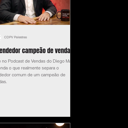
CDPV Palestras
vendedor campeão de vendas
e no Podcast de Vendas do Diego Maia:
enda o que realmente separa o
dedor comum de um campeão de
das.