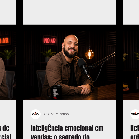
CDPV Palestras
s de
Inteligência emocional em
Ne
cial
vendas: o segredo do
en