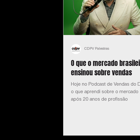
CDPV Palestras
O que o mercado brasile
ensinou sobre vendas
Hoje no Podcast de Vendas do D
o que aprendi sobre o mercado b
após 20 anos de profissão