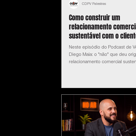
CDPV Palestras
Como construir um
relacionamento comerci
sustentável com o client
Neste episódio do Podcast de 
Diego Maia: o "não" que deu or
relacionamento comercial susten