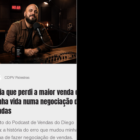
CDPV Palestras
ia que perdi a maior venda da
nha vida numa negociação de
ndas
eto do Podcast de Vendas do Diego
: a história do erro que mudou minha
ma de fazer negociação de vendas.