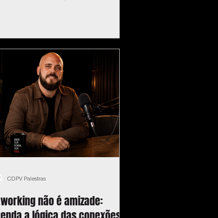
CDPV Palestras
tworking não é amizade:
tenda a lógica das conexões