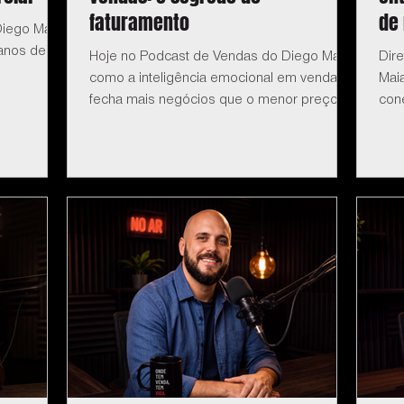
faturamento
de
iego Maia:
anos de
Hoje no Podcast de Vendas do Diego Maia:
Dir
como a inteligência emocional em vendas
Mai
fecha mais negócios que o menor preço.
cone