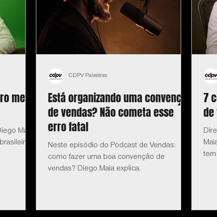
CDPV Palestras
iro me
Está organizando uma convenção
7 
de vendas? Não cometa esse
de
erro fatal
iego Maia:
Dir
rasileiro
Mai
Neste episódio do Podcast de Vendas:
tem
como fazer uma boa convenção de
vendas? Diego Maia explica.