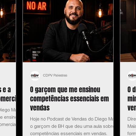
CDPV Palestras
 e a
O garçom que me ensinou
O d
omercial
competências essenciais em
mi
vendas
ve
iego Maia:
e ensinou
Hoje no Podcast de Vendas do Diego Maia:
Dir
omercial.
o garçom de BH que deu uma aula sobre
Maia
competências essenciais em vendas.
for