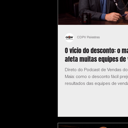
CDPV Palestras
O vício do desconto: o m
afeta muitas equipes de
Direto do Podcast de Vendas do
Maia: como o desconto fácil prej
resultados das equipes de vend