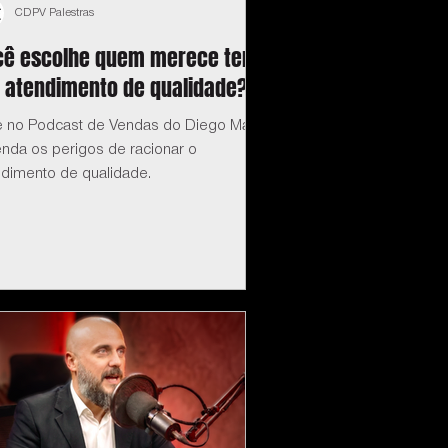
CDPV Palestras
cê escolhe quem merece ter
 atendimento de qualidade?
e no Podcast de Vendas do Diego Maia:
enda os perigos de racionar o
ndimento de qualidade.