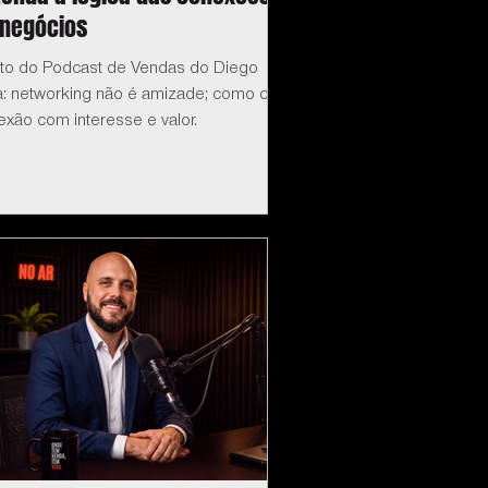
 negócios
eto do Podcast de Vendas do Diego
a: networking não é amizade; como criar
xão com interesse e valor.