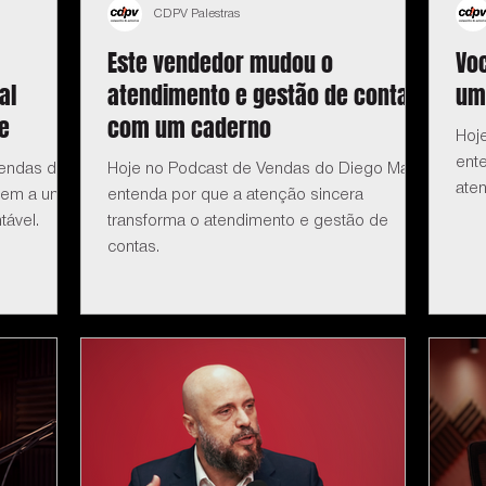
CDPV Palestras
Este vendedor mudou o
Vo
al
atendimento e gestão de contas
um
e
com um caderno
Hoj
ent
Vendas do
Hoje no Podcast de Vendas do Diego Maia:
ate
igem a um
entenda por que a atenção sincera
tável.
transforma o atendimento e gestão de
contas.