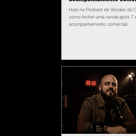
Hoje no Podcast de Vendas do D
como fechei uma venda após 7 
acompanhamento comercial.