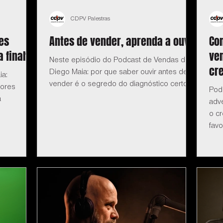
CDPV Palestras
es
Antes de vender, aprenda a ouvir
Co
 final?
ve
Neste episódio do Podcast de Vendas do
cr
Diego Maia: por que saber ouvir antes de
ia:
vender é o segredo do diagnóstico certo.
dores
Pod
a
adv
o c
favo