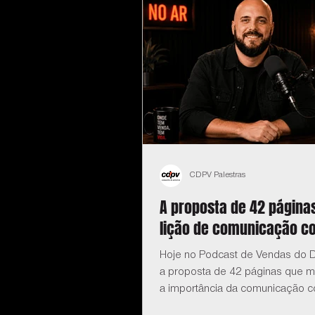
CDPV Palestras
A proposta de 42 páginas
lição de comunicação c
Hoje no Podcast de Vendas do D
a proposta de 42 páginas que m
a importância da comunicação c