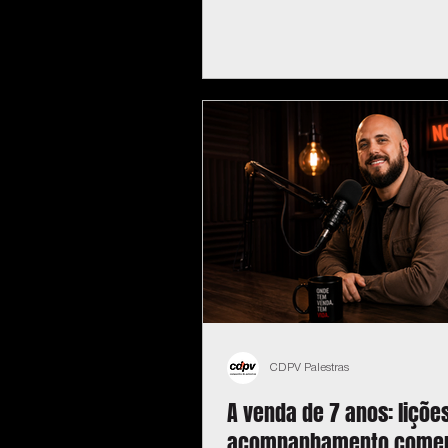
CDPV Palestras
A venda de 7 anos: liçõe
acompanhamento comer